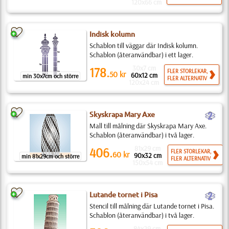
120x66 cm
Indisk kolumn
Schablon till väggar där Indisk kolumn.
Schablon (återanvändbar) i ett lager.
30x7 cm
178.
FLER STORLEKAR,
50
kr
60x12 cm
min 30x7cm och större
FLER ALTERNATIV
120x24 cm
b
Skyskrapa Mary Axe
Mall till målning där Skyskrapa Mary Axe.
Schablon (återanvändbar) i två lager.
81x29 cm
406.
FLER STORLEKAR,
60
kr
90x32 cm
min 81x29cm och större
FLER ALTERNATIV
150x54 cm
b
Lutande tornet i Pisa
Stencil till målning där Lutande tornet i Pisa.
Schablon (återanvändbar) i två lager.
84x29 cm