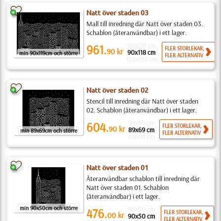
Natt över staden 03
Mall till inredning där Natt över staden 03.
Schablon (återanvändbar) i ett lager.
90x119 cm
961.
FLER STORLEKAR,
90
kr
90x118 cm
min 90x119cm och större
FLER ALTERNATIV
120x157 cm
Natt över staden 02
Stencil till inredning där Natt över staden
02. Schablon (återanvändbar) i ett lager.
89x69 cm
604.
FLER STORLEKAR,
90
kr
89x69 cm
min 89x69cm och större
FLER ALTERNATIV
118x91 cm
Natt över staden 01
Återanvändbar schablon till inredning där
Natt över staden 01. Schablon
(återanvändbar) i ett lager.
min 90x50cm och större
90x50 cm
476.
FLER STORLEKAR,
00
kr
90x50 cm
FLER ALTERNATIV