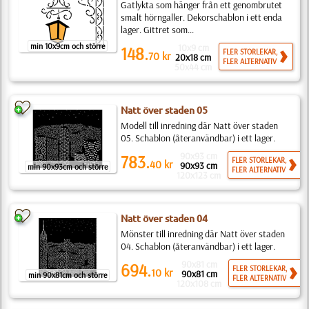
Gatlykta som hänger från ett genombrutet
smalt hörngaller. Dekorschablon i ett enda
lager. Gittret som...
min 10x9cm och större
10x9 cm
148.
FLER STORLEKAR,
70
kr
20x18 cm
FLER ALTERNATIV
50x44 cm
Natt över staden 05
Modell till inredning där Natt över staden
05. Schablon (återanvändbar) i ett lager.
90x93 cm
783.
FLER STORLEKAR,
40
kr
90x93 cm
min 90x93cm och större
FLER ALTERNATIV
120x123 cm
Natt över staden 04
Mönster till inredning där Natt över staden
04. Schablon (återanvändbar) i ett lager.
90x81 cm
694.
FLER STORLEKAR,
10
kr
90x81 cm
min 90x81cm och större
FLER ALTERNATIV
120x108 cm