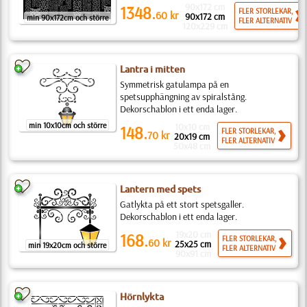
90x172 cm
1348.
FLER STORLEKAR,
60
kr
90x172 cm
min 90x172cm och större
FLER ALTERNATIV
120x229 cm
Lantra i mitten
Symmetrisk gatulampa på en
spetsupphängning av spiralstång.
Dekorschablon i ett enda lager.
min 10x10cm och större
10x10 cm
148.
FLER STORLEKAR,
70
kr
20x19 cm
FLER ALTERNATIV
50x48 cm
Lantern med spets
Gatlykta på ett stort spetsgaller.
Dekorschablon i ett enda lager.
19x20 cm
168.
FLER STORLEKAR,
60
kr
25x25 cm
min 19x20cm och större
FLER ALTERNATIV
90x91 cm
Hörnlykta