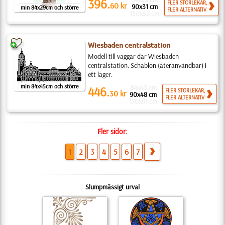
396.
FLER STORLEKAR,
60
kr
90x31 cm
min 84x29cm och större
FLER ALTERNATIV
150x52 cm
Wiesbaden centralstation
Modell till väggar där Wiesbaden
centralstation. Schablon (återanvändbar) i
ett lager.
min 84x45cm och större
84x45 cm
446.
FLER STORLEKAR,
30
kr
90x48 cm
FLER ALTERNATIV
170x91 cm
Fler sidor:
1
2
3
4
5
6
7
Slumpmässigt urval