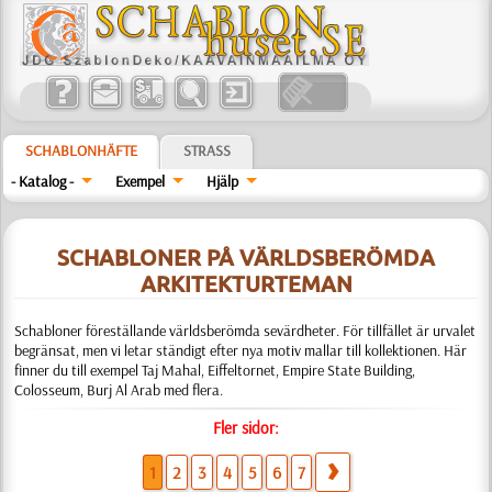
SCHABLONHÄFTE
STRASS
- Katalog -
Exempel
Hjälp
SCHABLONER PÅ VÄRLDSBERÖMDA
ARKITEKTURTEMAN
Schabloner föreställande världsberömda sevärdheter. För tillfället är urvalet
begränsat, men vi letar ständigt efter nya motiv mallar till kollektionen. Här
finner du till exempel Taj Mahal, Eiffeltornet, Empire State Building,
Colosseum, Burj Al Arab med flera.
Fler sidor:
1
2
3
4
5
6
7