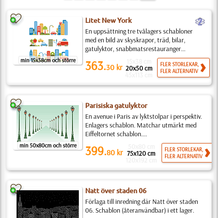
b
Litet New York
En uppsättning tre tvålagers schabloner
med en bild av skyskrapor, träd, bilar,
gatulyktor, snabbmatsrestauranger...
min 15x38cm och större
15x38 cm
363.
FLER STORLEKAR,
30
kr
20x50 cm
FLER ALTERNATIV
45x113 cm
Parisiska gatulyktor
En avenue i Paris av lyktstolpar i perspektiv.
Enlagers schablon. Matchar utmärkt med
Eiffeltornet schablon....
min 50x80cm och större
50x80 cm
399.
FLER STORLEKAR,
80
kr
75x120 cm
FLER ALTERNATIV
120x192 cm
Natt över staden 06
Förlaga till inredning där Natt över staden
06. Schablon (återanvändbar) i ett lager.