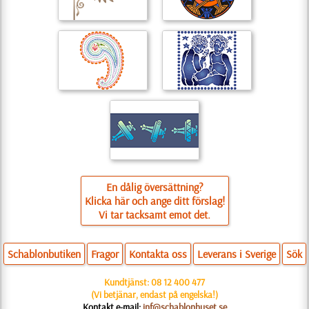
En dålig översättning?
Klicka här och ange ditt förslag!
Vi tar tacksamt emot det.
Schablonbutiken
Fragor
Kontakta oss
Leverans i Sverige
Sök
Kundtjänst:
08 12 400 477
(Vi betjänar, endast på engelska!)
Kontakt e-mail:
inf@schablonhuset.se