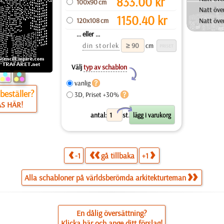
833.00
kr
100x90 cm
Natt öve
1150.40
kr
120x108 cm
Natt öve
... eller ...
din storlek
cm
Välj
typ av schablon
Y
vanlig
beställer?
3D, Priset +30%
ÄS HÄR!
X
antal:
st.
-1
gå tillbaka
+1
Alla schabloner på världsberömda arkitekturteman
En dålig översättning?
Klicka här och ange ditt förslag!