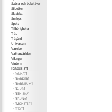
Satser och bokstäver
Siluetter
Slaviska
Smileys
Spets
Tillhörigheter
Träd
Trägård
Universum
Varelser
Vattenvärlden
Vikingar
Vintern
[GROSSIST]
[ANNAT]
[BÅRDER]
[BARNRUM]
[DJUR]
[ETNISKA]
[FAUNA]
[MÖNSTER]
[TEXT]