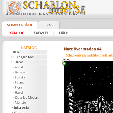
SCHABLONHÄFTE
STRASS
- KATALOG -
EXEMPEL
HJÄLP
|
|
|
- KATALOG -
Natt över staden 04
! REA !
Schabloner på världsberömda ark
> > Din egen text
> Bårder
Annat
Barnrum
Etniska
Fauna
Flora
Havet
Klassik o Modern
Mönster
> Enkla serier
> Hörn