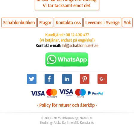
Vi tar tacksamt emot det.
Schablonbutiken
Fragor
Kontakta oss
Leverans i Sverige
Sök
Kundtjänst:
08 12 400 477
(Vi betjänar, endast på engelska!)
Kontakt e-mail:
inf@schablonhuset.se
• Policy för returer och återköp •
© 2006-2025 Utformning: Natali M.
Kodning: Aleks K.; Innehåll: Konsta A.