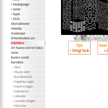
> Medaljonger
> Serier
> Tapet
> XXXL
Abstraktioner
Amerika
Arabesque
Århundradens arv
Arkitektur
Tips
Man 
Art Nuovo och Art Deco
> Övrigt bruk
L
Aztec
Band o rosett
Barndom
Alice
Älvans slott
Barndomstid
Engelska sagor
Havet o Sagor
Indianerna
Leksaker
Levande skogen
Mini Zoo