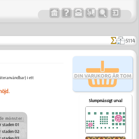
5114
DIN VARUKORG ÄR TOM
återanvändbar) i ett
höjd.
Slumpmässigt urval
e mönster:
r staden 01
r staden 02
r staden 03