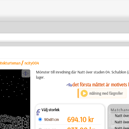
/
itekturteman
ncity004
a
Mönster till inredning där Natt över staden 04. Schablon (
lager.
O
det första måttet är motivets 
målning med färgroller
Välj storlek
Matchand
Z
Natt öve
694.10
kr
90x81 cm
Natt öve
Natt öve