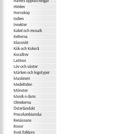
Havets uppfattningar
Himlen
Horoskop
Indien
Insekter
Kakel och mosaik
Kelterna
Klassiskt
Kök och Kokvrå
Korallrev
Latinos
Löv och växter
Märken och logotyper
Maskineri
Medeltiden
Mönster
Musik o dans
Olmekerna
Österländskt
Precolumbianska
Renässans
Rosor
Rysk folklore