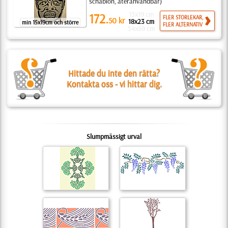
schablon, återanvändbar)
15x19 cm
172.
FLER STORLEKAR,
50
kr
18x23 cm
min 15x19cm och större
FLER ALTERNATIV
54x69 cm
Hittade du inte den rätta?
Kontakta oss - vi hittar dig.
Slumpmässigt urval