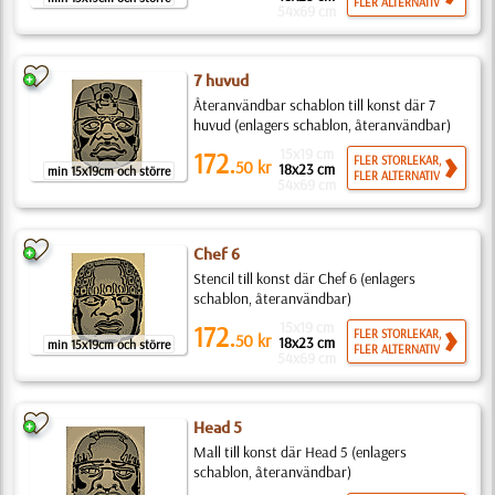
FLER ALTERNATIV
54x69 cm
7 huvud
Återanvändbar schablon till konst där 7
huvud (enlagers schablon, återanvändbar)
15x19 cm
172.
FLER STORLEKAR,
50
kr
18x23 cm
min 15x19cm och större
FLER ALTERNATIV
54x69 cm
Chef 6
Stencil till konst där Chef 6 (enlagers
schablon, återanvändbar)
15x19 cm
172.
FLER STORLEKAR,
50
kr
18x23 cm
min 15x19cm och större
FLER ALTERNATIV
54x69 cm
Head 5
Mall till konst där Head 5 (enlagers
schablon, återanvändbar)