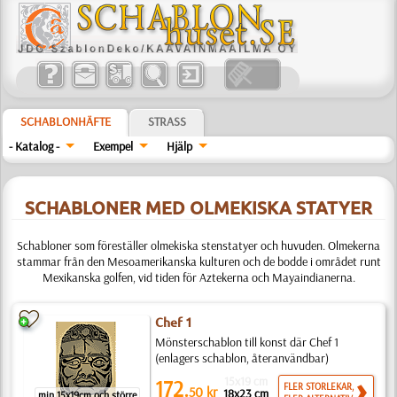
SCHABLONHÄFTE
STRASS
- Katalog -
Exempel
Hjälp
SCHABLONER MED OLMEKISKA STATYER
Schabloner som föreställer olmekiska stenstatyer och huvuden. Olmekerna
stammar från den Mesoamerikanska kulturen och de bodde i området runt
Mexikanska golfen, vid tiden för Aztekerna och Mayaindianerna.
Chef 1
Mönsterschablon till konst där Chef 1
(enlagers schablon, återanvändbar)
15x19 cm
172.
FLER STORLEKAR,
50
kr
18x23 cm
min 15x19cm och större