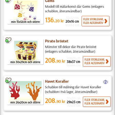
Gems
Modell till målarkonst där Gems (enlagers
schablon, återanvändbar)
15x12 cm
136.
FLER STORLEKAR,
20
kr
20x16 cm
min 15x12cm och större
FLER ALTERNATIV
40x32 cm
Pirate bröstet
Mönster till dekor där Pirate bröstet
(enlagers schablon, återanvändbar)
30x29 cm
208.
FLER STORLEKAR,
90
kr
38x37 cm
min 30x29cm och större
FLER ALTERNATIV
66x64 cm
b
Havet Koraller
Schablon till målning där Havet Koraller
(schablon i två lager, återanvändbar)
26x20 cm
208.
FLER STORLEKAR,
90
kr
29x23 cm
min 26x20cm och större
FLER ALTERNATIV
70x55 cm