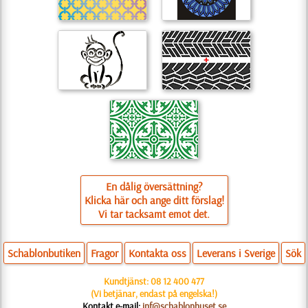
En dålig översättning?
Klicka här och ange ditt förslag!
Vi tar tacksamt emot det.
Schablonbutiken
Fragor
Kontakta oss
Leverans i Sverige
Sök
Kundtjänst:
08 12 400 477
(Vi betjänar, endast på engelska!)
Kontakt e-mail:
inf@schablonhuset.se