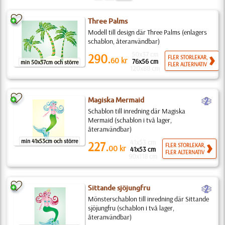
Three Palms
Modell till design där Three Palms (enlagers
schablon, återanvändbar)
50x37 cm
290.
FLER STORLEKAR,
60
kr
76x56 cm
min 50x37cm och större
FLER ALTERNATIV
120x88 cm
b
Magiska Mermaid
Schablon till inredning där Magiska
Mermaid (schablon i två lager,
återanvändbar)
min 41x53cm och större
41x53 cm
227.
FLER STORLEKAR,
00
kr
41x53 cm
FLER ALTERNATIV
90x118 cm
b
Sittande sjöjungfru
Mönsterschablon till inredning där Sittande
sjöjungfru (schablon i två lager,
återanvändbar)