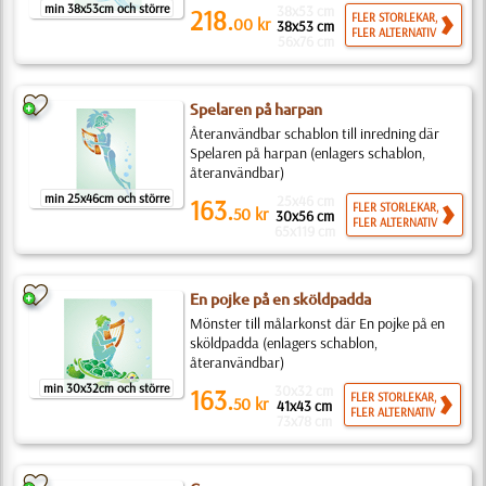
min 38x53cm och större
38x53 cm
218.
FLER STORLEKAR,
00
kr
38x53 cm
FLER ALTERNATIV
56x76 cm
Spelaren på harpan
Återanvändbar schablon till inredning där
Spelaren på harpan (enlagers schablon,
återanvändbar)
min 25x46cm och större
25x46 cm
163.
FLER STORLEKAR,
50
kr
30x56 cm
FLER ALTERNATIV
65x119 cm
En pojke på en sköldpadda
Mönster till målarkonst där En pojke på en
sköldpadda (enlagers schablon,
återanvändbar)
min 30x32cm och större
30x32 cm
163.
FLER STORLEKAR,
50
kr
41x43 cm
FLER ALTERNATIV
73x78 cm