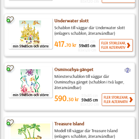
83x120 cm
Underwater slott
Schablon till väggar där Underwater slott
(enlagers schablon, återanvändbar)
59x85 cm
417.
FLER STORLEKAR,
70
kr
59x85 cm
min 59x85cm och större
FLER ALTERNATIV
83x120 cm
b
Osminozhya gänget
Mönsterschablon till väggar där
Osminozhya gänget (schablon i två lager,
återanvändbar)
min 59x85cm och större
59x85 cm
590.
FLER STORLEKAR,
30
kr
59x85 cm
FLER ALTERNATIV
83x120 cm
Treasure Island
Modell till väggar där Treasure Island
(enlagers schablon, återanvändbar)