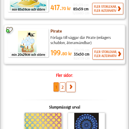
85x59 cm
417.
FLER STORLEKAR,
70
kr
85x59 cm
min 85x59cm och större
FLER ALTERNATIV
120x83 cm
Pirate
Förlaga till väggar där Pirate (enlagers
schablon, återanvändbar)
20x29 cm
199.
FLER STORLEKAR,
80
kr
35x50 cm
min 20x29cm och större
FLER ALTERNATIV
82x119 cm
Fler sidor:
1
2
Slumpmässigt urval