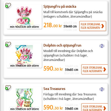
Sjöjungfru på snäcka
Mall till konstverk där Sjöjungfru på snäcka
(enlagers schablon, återanvändbar)
40x33 cm
218.
FLER STORLEKAR,
00
kr
59x48 cm
min 40x33cm och större
FLER ALTERNATIV
111x90 cm
b
Dolphin och sjöjungfrun
Modell till inredning där Dolphin och
sjöjungfrun (schablon i två lager,
återanvändbar)
min 59x85cm och större
59x85 cm
590.
FLER STORLEKAR,
30
kr
59x85 cm
FLER ALTERNATIV
83x120 cm
b
Sea Treasures
Förlaga till inredning där Sea Treasures
(schablon i två lager, återanvändbar)
59x85 cm
590.
FLER STORLEKAR,
30
kr
59x85 cm
min 59x85cm och större
FLER ALTERNATIV