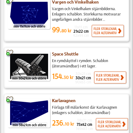
Vargen och Vinkelhaken
Vargen och Vinkelhaken stjärnbilderna.
Enlagers schablon. Storlekarna motsvarar
ungefärligen andra stjärnbilder...
min 11x11cm och större
11x11 cm
99.
FLER STORLEKAR,
80
kr
21x22 cm
FLER ALTERNATIV
42x44 cm
Space Shuttle
En rymdskyttel i rymden. Schablon
(återanvändbar) i ett lager.
30x21 cm
154.
FLER STORLEKAR,
30
kr
30x21 cm
min 30x21cm och större
FLER ALTERNATIV
90x63 cm
Karlavagnen
Förlaga till målarkonst där Karlavagnen
(enlagers schablon, återanvändbar)
38x21 cm
236.
FLER STORLEKAR,
10
kr
75x42 cm
min 38x21cm och större
FLER ALTERNATIV
149x83 cm