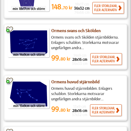
18x17 cm
148.
FLER STORLEKAR,
70
kr
36x32 cm
min 18x17cm och större
FLER ALTERNATIV
74x66 cm
Ormens svans och Skölden
Ormens svans och Skölden stjärnbilderna.
Enlagers schablon. Storlekarna motsvarar
ungefärligen andra...
min 14x9cm och större
14x9 cm
99.
FLER STORLEKAR,
80
kr
28x16 cm
FLER ALTERNATIV
56x33 cm
Ormens huvud stjärnnbild
Ormens huvud stjärnnbilden. Enlagers
schablon. Storlekarna motsvarar
ungefärligen andra stjärnbilder...
min 15x9cm och större
15x9 cm
99.
FLER STORLEKAR,
80
kr
28x16 cm
FLER ALTERNATIV
57x32 cm