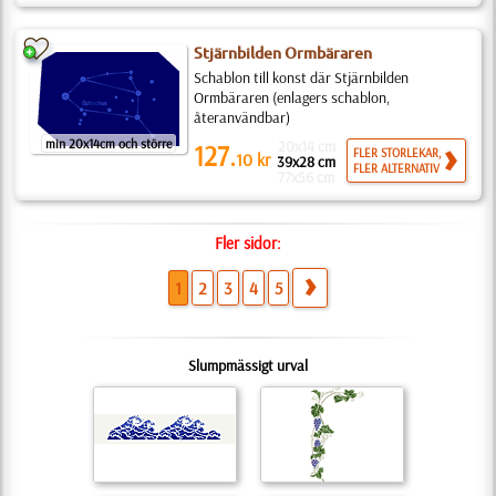
Stjärnbilden Ormbäraren
Schablon till konst där Stjärnbilden
Ormbäraren (enlagers schablon,
återanvändbar)
min 20x14cm och större
20x14 cm
127.
FLER STORLEKAR,
10
kr
39x28 cm
FLER ALTERNATIV
77x56 cm
Fler sidor:
1
2
3
4
5
Slumpmässigt urval