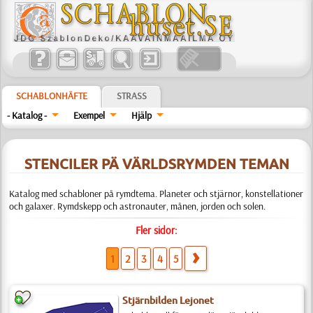
SCHABLONHÄFTE
STRASS
- Katalog -
Exempel
Hjälp
STENCILER PÄ VÄRLDSRYMDEN TEMAN
Katalog med schabloner på rymdtema. Planeter och stjärnor, konstellationer
och galaxer. Rymdskepp och astronauter, månen, jorden och solen.
Fler sidor:
1
2
3
4
5
Stjärnbilden Lejonet