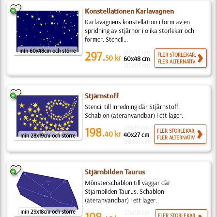
Konstellationen Karlavagnen
Karlavagnens konstellation i form av en
spridning av stjärnor i olika storlekar och
former. Stencil...
min 60x48cm och större
60x48 cm
297.
FLER STORLEKAR,
50
kr
60x48 cm
FLER ALTERNATIV
115x91 cm
Stjärnstoff
Stencil till inredning där Stjärnstoff.
Schablon (återanvändbar) i ett lager.
28x19 cm
198.
FLER STORLEKAR,
40
kr
40x27 cm
min 28x19cm och större
FLER ALTERNATIV
90x61 cm
Stjärnbilden Taurus
Mönsterschablon till väggar där
Stjärnbilden Taurus. Schablon
(återanvändbar) i ett lager.
min 29x18cm och större
29x18 cm
198.
FLER STORLEKAR,