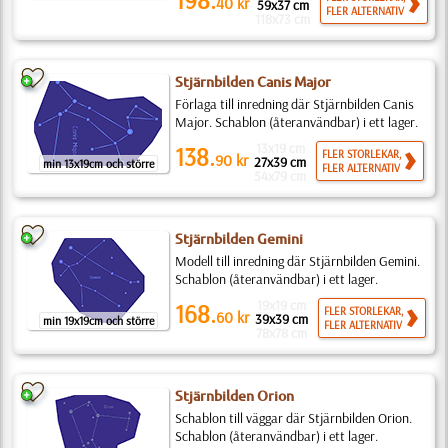
40
kr
59x37 cm
FLER ALTERNATIV
118x73 cm
Stjärnbilden Canis Major
Förlaga till inredning där Stjärnbilden Canis
Major. Schablon (återanvändbar) i ett lager.
13x19 cm
138.
FLER STORLEKAR,
90
kr
27x39 cm
min 13x19cm och större
FLER ALTERNATIV
54x79 cm
Stjärnbilden Gemini
Modell till inredning där Stjärnbilden Gemini.
Schablon (återanvändbar) i ett lager.
19x19 cm
168.
FLER STORLEKAR,
60
kr
39x39 cm
min 19x19cm och större
FLER ALTERNATIV
78x78 cm
Stjärnbilden Orion
Schablon till väggar där Stjärnbilden Orion.
Schablon (återanvändbar) i ett lager.