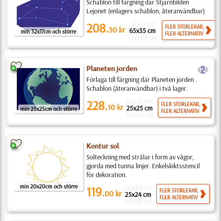
Schablon till färgning där Stjärnbilden
Lejonet (enlagers schablon, återanvändbar)
32x17 cm
208.
FLER STORLEKAR,
30
kr
65x35 cm
min 32x17cm och större
FLER ALTERNATIV
130x69 cm
b
Planeten jorden
Förlaga till färgning där Planeten jorden .
Schablon (återanvändbar) i två lager.
25x25 cm
228.
FLER STORLEKAR,
10
kr
25x25 cm
min 25x25cm och större
FLER ALTERNATIV
60x60 cm
Kontur sol
Solteckning med strålar i form av vågor,
gjorda med tunna linjer. Enkelskiktsstencil
för dekoration.
min 20x20cm och större
20x20 cm
119.
FLER STORLEKAR,
00
kr
25x24 cm
FLER ALTERNATIV
90x88 cm