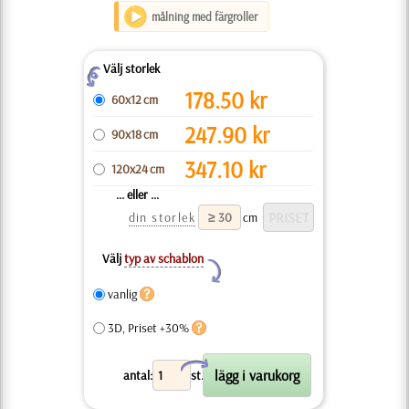
målning med färgroller
Välj storlek
Z
178.50
kr
60x12 cm
247.90
kr
90x18 cm
347.10
kr
120x24 cm
... eller ...
din storlek
cm
Välj
typ av schablon
Y
vanlig
3D, Priset +30%
X
antal:
st.