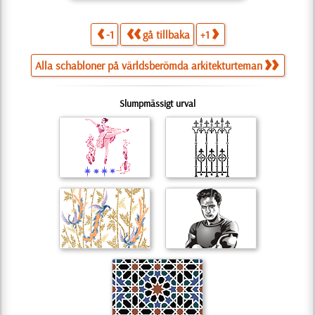
-1
gå tillbaka
+1
Alla schabloner på världsberömda arkitekturteman
Slumpmässigt urval