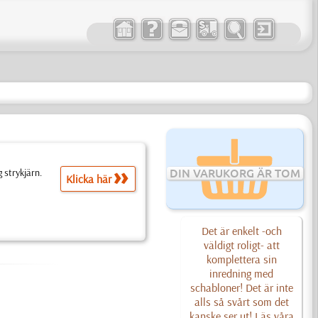
 strykjärn.
DIN VARUKORG ÄR TOM
Klicka här
Det är enkelt -och
väldigt roligt- att
komplettera sin
inredning med
schabloner! Det är inte
alls så svårt som det
kanske ser ut! Läs våra