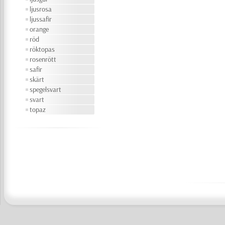
ljusrosa
ljussafir
orange
röd
röktopas
rosenrött
safir
skärt
spegelsvart
svart
topaz