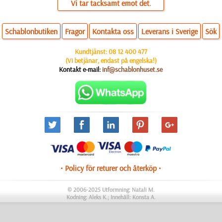
Vi tar tacksamt emot det.
Schablonbutiken
Fragor
Kontakta oss
Leverans i Sverige
Sök
Kundtjänst:
08 12 400 477
(Vi betjänar, endast på engelska!)
Kontakt e-mail:
inf@schablonhuset.se
• Policy för returer och återköp •
© 2006-2025 Utformning: Natali M.
Kodning: Aleks K.; Innehåll: Konsta A.