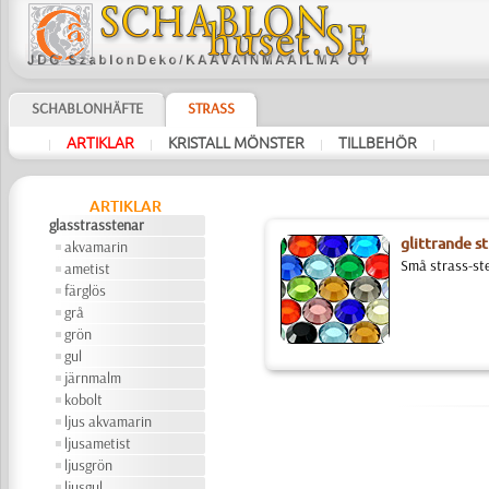
SCHABLONHÄFTE
STRASS
ARTIKLAR
KRISTALL MÖNSTER
TILLBEHÖR
|
|
|
|
ARTIKLAR
glasstrasstenar
glittrande st
akvamarin
Små strass-ste
ametist
färglös
grå
grön
gul
järnmalm
kobolt
ljus akvamarin
ljusametist
ljusgrön
ljusgul