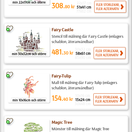
min 22x17cm och större
22x17 cm
308.
FLER STORLEKAR,
80
kr
51x41 cm
FLER ALTERNATIV
77x62 cm
Fairy Castle
Stencil till målning där Fairy Castle (enlagers
schablon, återanvändbar)
30x32 cm
481.
FLER STORLEKAR,
30
kr
58x61 cm
min 30x32cm och större
FLER ALTERNATIV
85x90 cm
Fairy-Tulip
Mall till målning där Fairy-Tulip (enlagers
schablon, återanvändbar)
10x16 cm
154.
FLER STORLEKAR,
40
kr
15x24 cm
min 10x16cm och större
FLER ALTERNATIV
30x48 cm
Magic Tree
Mönster till målning där Magic Tree