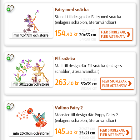
Fairy med snäcka
Stencil till design där Fairy med snäcka
(enlagers schablon, återanvändbar)
10x17 cm
154.
FLER STORLEKAR,
40
kr
20x33 cm
min 10x17cm och större
FLER ALTERNATIV
54x88 cm
Elf-snäcka
Mall till design där Elf-snäcka (enlagers
schablon, återanvändbar)
30x22 cm
263.
FLER STORLEKAR,
40
kr
53x39 cm
min 30x22cm och större
FLER ALTERNATIV
88x64 cm
Vallmo Fairy 2
Mönster till design där Poppy Fairy 2
(enlagers schablon, återanvändbar)
20x17 cm
145.
FLER STORLEKAR,
30
kr
25x21 cm
min 20x17cm och större
FLER ALTERNATIV
41x35 cm