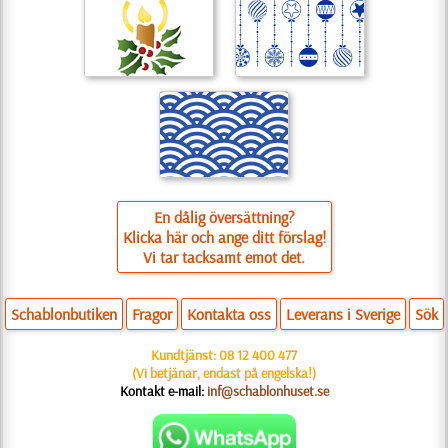
En dålig översättning?
Klicka här och ange ditt förslag!
Vi tar tacksamt emot det.
Schablonbutiken
Fragor
Kontakta oss
Leverans i Sverige
Sök
Kundtjänst:
08 12 400 477
(Vi betjänar, endast på engelska!)
Kontakt e-mail:
inf@schablonhuset.se