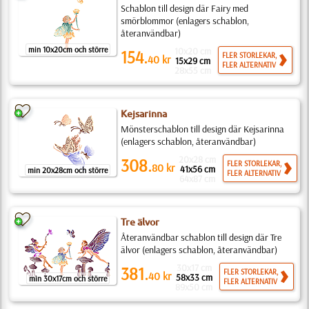
Schablon till design där Fairy med
smörblommor (enlagers schablon,
återanvändbar)
min 10x20cm och större
10x20 cm
154.
FLER STORLEKAR,
40
kr
15x29 cm
FLER ALTERNATIV
28x55 cm
Kejsarinna
Mönsterschablon till design där Kejsarinna
(enlagers schablon, återanvändbar)
20x28 cm
308.
FLER STORLEKAR,
80
kr
41x56 cm
min 20x28cm och större
FLER ALTERNATIV
64x87 cm
Tre älvor
Återanvändbar schablon till design där Tre
älvor (enlagers schablon, återanvändbar)
30x17 cm
381.
FLER STORLEKAR,
40
kr
58x33 cm
min 30x17cm och större
FLER ALTERNATIV
89x50 cm