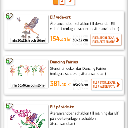
1
2
Elf vide-ört
Återanvändbar schablon till dekor där Elf
vide-ört (enlagers schablon, återanvändbar)
20x22 cm
154.
FLER STORLEKAR,
40
kr
30x32 cm
min 20x22cm och större
FLER ALTERNATIV
60x64 cm
Dancing Fairies
Stencil till dekor där Dancing Fairies
(enlagers schablon, återanvändbar)
50x16 cm
381.
FLER STORLEKAR,
40
kr
85x28 cm
min 50x16cm och större
FLER ALTERNATIV
118x37 cm
Elf på vide-te
Återanvändbar schablon till målning där Elf
på vide-te (enlagers schablon,
återanvändbar)