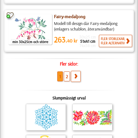
Fairy-medaljong
Modell till design där Fairy-medaljong
(enlagers schablon, återanvändbar)
30x25 cm
263.
FLER STORLEKAR,
40
kr
51x41 cm
min 30x25cm och större
FLER ALTERNATIV
74x58 cm
Fler sidor:
1
2
Slumpmässigt urval