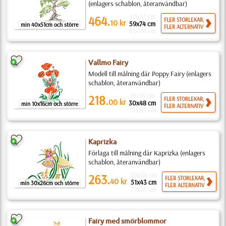
(enlagers schablon, återanvändbar)
40x51 cm
464.
FLER STORLEKAR,
10
kr
59x74 cm
min 40x51cm och större
FLER ALTERNATIV
91x114 cm
Vallmo Fairy
Modell till målning där Poppy Fairy (enlagers
schablon, återanvändbar)
10x16 cm
218.
FLER STORLEKAR,
00
kr
30x48 cm
min 10x16cm och större
FLER ALTERNATIV
55x90 cm
Kaprizka
Förlaga till målning där Kaprizka (enlagers
schablon, återanvändbar)
30x26 cm
263.
FLER STORLEKAR,
40
kr
51x43 cm
min 30x26cm och större
FLER ALTERNATIV
77x65 cm
Fairy med smörblommor