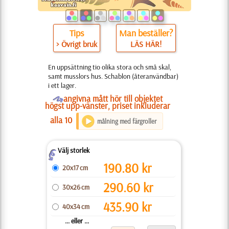
Tips
Man beställer?
> Övrigt bruk
LÄS HÄR!
En uppsättning tio olika stora och små skal,
samt musslors hus. Schablon (återanvändbar)
i ett lager.
O
angivna mått hör till objektet
högst upp-vänster, priset inkluderar
alla 10
målning med färgroller
Välj storlek
Z
190.80
kr
20x17 cm
290.60
kr
30x26 cm
435.90
kr
40x34 cm
... eller ...