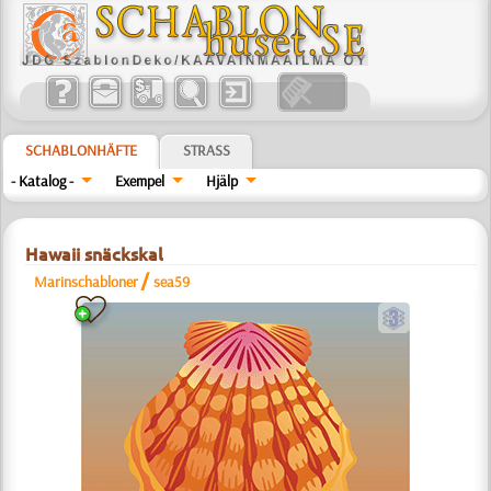
SCHABLONHÄFTE
STRASS
- Katalog -
Exempel
Hjälp
Hawaii snäckskal
/
Marinschabloner
sea59
c