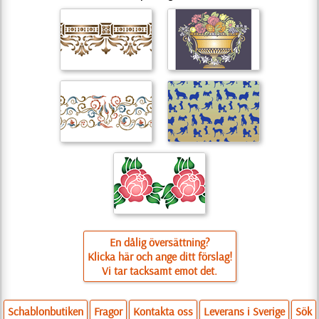
En dålig översättning?
Klicka här och ange ditt förslag!
Vi tar tacksamt emot det.
Schablonbutiken
Fragor
Kontakta oss
Leverans i Sverige
Sök