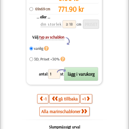
771.90
kr
69x69 cm
... eller ...
din storlek
cm
Välj
typ av schablon
Y
vanlig
3D, Priset +30%
X
antal:
st.
-1
gå tillbaka
+1
Alla marinschabloner
Slumpmässigt urval