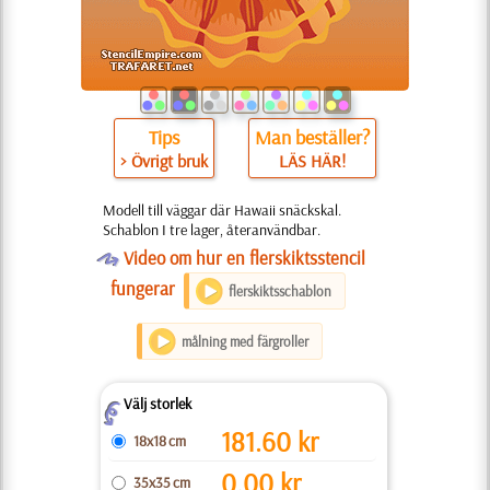
Tips
Man beställer?
> Övrigt bruk
LÄS HÄR!
Modell till väggar där Hawaii snäckskal.
Schablon I tre lager, återanvändbar.
O
Video om hur en flerskiktsstencil
fungerar
flerskiktsschablon
målning med färgroller
Välj storlek
Z
181.60
kr
18x18 cm
0.00
kr
35x35 cm