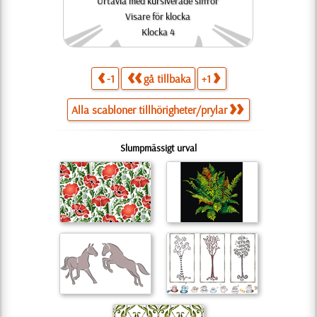
Urtavla med kursiverade siffror
Visare för klocka
Klocka 4
-1
gå tillbaka
+1
Alla scabloner tillhörigheter/prylar
Slumpmässigt urval