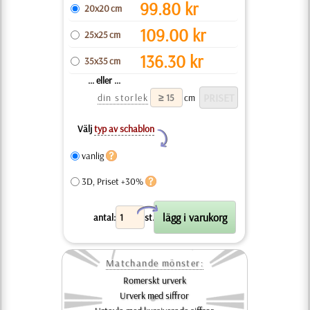
99.80
kr
20x20 cm
109.00
kr
25x25 cm
136.30
kr
35x35 cm
... eller ...
din storlek
cm
Välj
typ av schablon
Y
vanlig
3D, Priset +30%
X
antal:
st.
Matchande mönster:
Romerskt urverk
Urverk med siffror