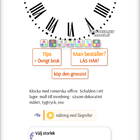
Tips
Man beställer?
> Övrigt bruk
LÄS HÄR!
köp den grossist
Klocka med romerska siffror. Schablon i ett
lager: mall till inredning - såsom dekorativt
måleri, tygtryck, osv.
O
målning med färgroller
Välj storlek
Z