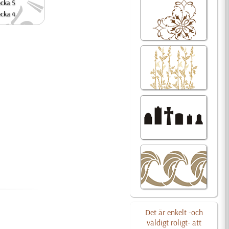
ocka 5
ocka 4
Det är enkelt -och
väldigt roligt- att