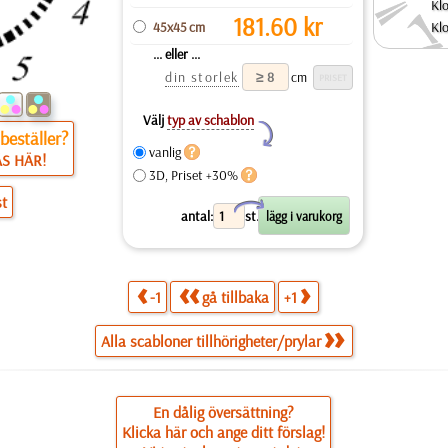
Kl
181.60
kr
45x45 cm
Kl
... eller ...
din storlek
cm
Välj
typ av schablon
Y
beställer?
vanlig
ÄS HÄR!
3D, Priset +30%
st
X
antal:
st.
-1
gå tillbaka
+1
Alla scabloner tillhörigheter/prylar
En dålig översättning?
Klicka här och ange ditt förslag!