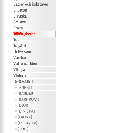
Satser och bokstäver
Siluetter
Slaviska
Smileys
Spets
Tillhörigheter
Träd
Trägård
Universum
Varelser
Vattenvärlden
Vikingar
Vintern
[GROSSIST]
[ANNAT]
[BÅRDER]
[BARNRUM]
[DJUR]
[ETNISKA]
[FAUNA]
[MÖNSTER]
[TEXT]