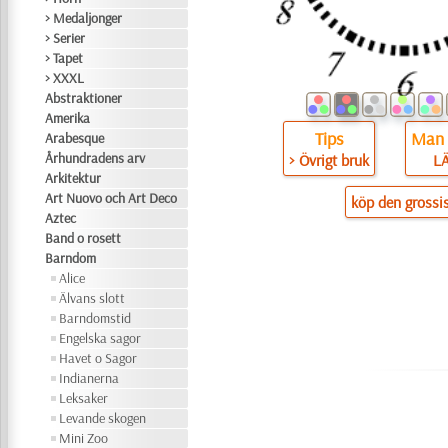
> Medaljonger
> Serier
> Tapet
> XXXL
Abstraktioner
Amerika
Tips
Man 
Arabesque
Århundradens arv
> Övrigt bruk
L
Arkitektur
Art Nuovo och Art Deco
köp den grossi
Aztec
Band o rosett
Barndom
Alice
Älvans slott
Barndomstid
Engelska sagor
Havet o Sagor
Indianerna
Leksaker
Levande skogen
Mini Zoo