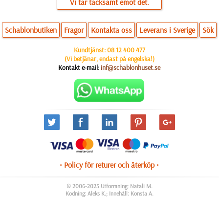
Vi tar tacksamt emot det.
Schablonbutiken
Fragor
Kontakta oss
Leverans i Sverige
Sök
Kundtjänst:
08 12 400 477
(Vi betjänar, endast på engelska!)
Kontakt e-mail:
inf@schablonhuset.se
• Policy för returer och återköp •
© 2006-2025 Utformning: Natali M.
Kodning: Aleks K.; Innehåll: Konsta A.