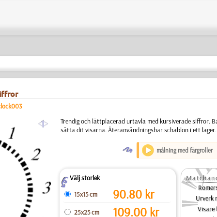
ffror
clock003
a
Trendig och lättplacerad urtavla med kursiverade siffror. 
sätta dit visarna. Återanvändningsbar schablon i ett lager.
O
målning med färgroller
Välj storlek
Matchand
Z
Romers
90.80
kr
15x15 cm
Urverk 
109.00
kr
Visare 
25x25 cm