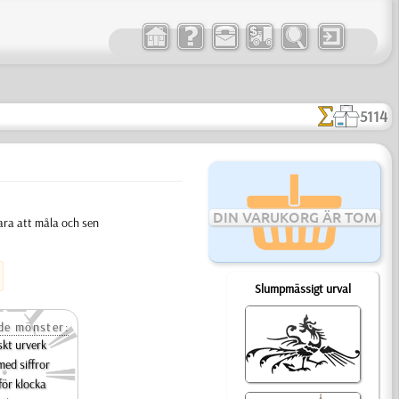
5114
DIN VARUKORG ÄR TOM
Bara att måla och sen
Slumpmässigt urval
e mönster:
kt urverk
med siffror
för klocka