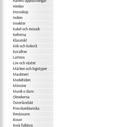
Havets uppfattningar
Himlen
Horoskop
Indien
Insekter
Kakel och mosaik
Kelterna
Klassiskt
Kök och Kokvrå
Korallrev
Latinos
Löv och växter
Märken och logotyper
Maskineri
Medeltiden
Mönster
Musik o dans
Olmekerna
Österländskt
Precolumbianska
Renässans
Rosor
Rysk folklore