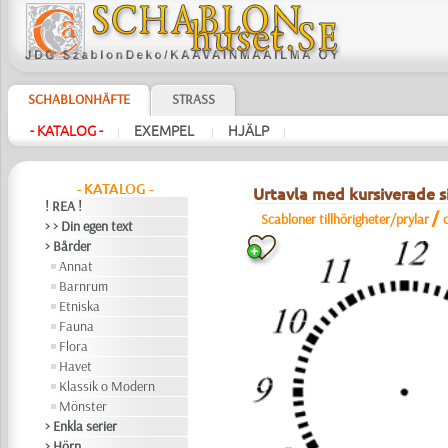
SCHABLONHÄFTE
STRASS
- KATALOG -
EXEMPEL
HJÄLP
|
|
|
- KATALOG -
Urtavla med kursiverade si
! REA !
/
Scabloner tillhörigheter/prylar
> > Din egen text
> Bårder
Annat
Barnrum
Etniska
Fauna
Flora
Havet
Klassik o Modern
Mönster
> Enkla serier
> Hörn