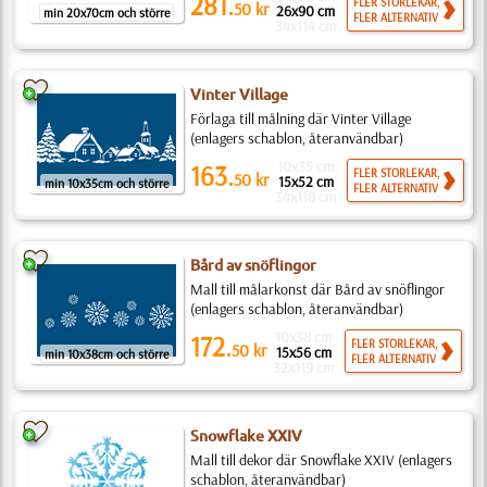
281.
FLER STORLEKAR,
50
kr
26x90 cm
min 20x70cm och större
FLER ALTERNATIV
34x114 cm
Vinter Village
Förlaga till målning där Vinter Village
(enlagers schablon, återanvändbar)
10x35 cm
163.
FLER STORLEKAR,
50
kr
15x52 cm
min 10x35cm och större
FLER ALTERNATIV
34x118 cm
Bård av snöflingor
Mall till målarkonst där Bård av snöflingor
(enlagers schablon, återanvändbar)
10x38 cm
172.
FLER STORLEKAR,
50
kr
15x56 cm
min 10x38cm och större
FLER ALTERNATIV
32x119 cm
Snowflake XXIV
Mall till dekor där Snowflake XXIV (enlagers
schablon, återanvändbar)