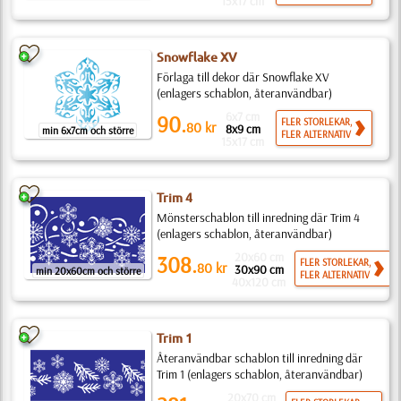
15x17 cm
Snowflake XV
Förlaga till dekor där Snowflake XV
(enlagers schablon, återanvändbar)
6x7 cm
90.
FLER STORLEKAR,
80
kr
8x9 cm
min 6x7cm och större
FLER ALTERNATIV
15x17 cm
Trim 4
Mönsterschablon till inredning där Trim 4
(enlagers schablon, återanvändbar)
20x60 cm
308.
FLER STORLEKAR,
80
kr
30x90 cm
min 20x60cm och större
FLER ALTERNATIV
40x120 cm
Trim 1
Återanvändbar schablon till inredning där
Trim 1 (enlagers schablon, återanvändbar)
20x70 cm