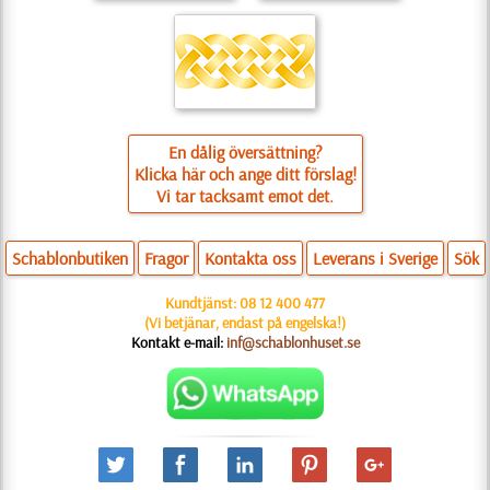
En dålig översättning?
Klicka här och ange ditt förslag!
Vi tar tacksamt emot det.
Schablonbutiken
Fragor
Kontakta oss
Leverans i Sverige
Sök
Kundtjänst:
08 12 400 477
(Vi betjänar, endast på engelska!)
Kontakt e-mail:
inf@schablonhuset.se