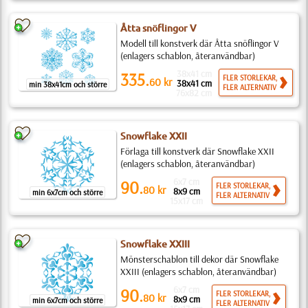
Åtta snöflingor V
Modell till konstverk där Åtta snöflingor V
(enlagers schablon, återanvändbar)
38x41 cm
335.
FLER STORLEKAR,
60
kr
38x41 cm
min 38x41cm och större
FLER ALTERNATIV
76x82 cm
Snowflake XXII
Förlaga till konstverk där Snowflake XXII
(enlagers schablon, återanvändbar)
6x7 cm
90.
FLER STORLEKAR,
80
kr
8x9 cm
min 6x7cm och större
FLER ALTERNATIV
15x17 cm
Snowflake XXIII
Mönsterschablon till dekor där Snowflake
XXIII (enlagers schablon, återanvändbar)
6x7 cm
90.
FLER STORLEKAR,
80
kr
8x9 cm
min 6x7cm och större
FLER ALTERNATIV