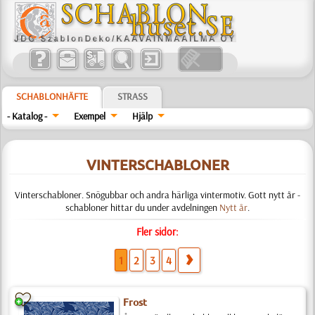
SCHABLONHÄFTE
STRASS
- Katalog -
Exempel
Hjälp
VINTERSCHABLONER
Vinterschabloner. Snögubbar och andra härliga vintermotiv. Gott nytt år -
schabloner hittar du under avdelningen
Nytt år
.
Fler sidor:
1
2
3
4
Frost