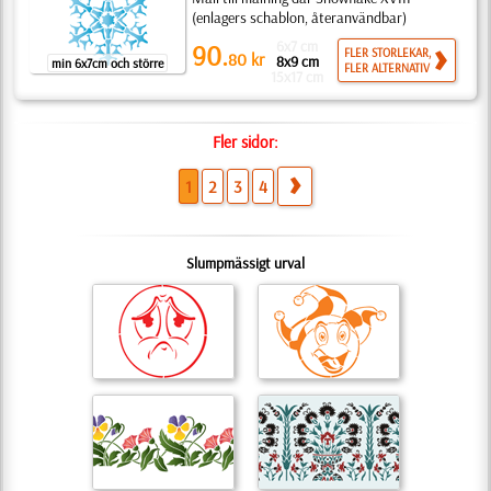
(enlagers schablon, återanvändbar)
6x7 cm
90.
FLER STORLEKAR,
80
kr
8x9 cm
min 6x7cm och större
FLER ALTERNATIV
15x17 cm
Fler sidor:
1
2
3
4
Slumpmässigt urval