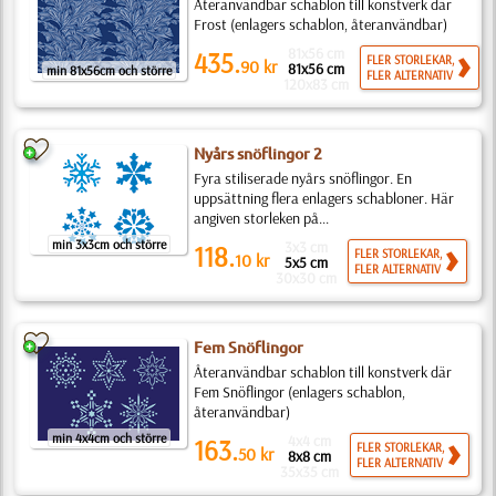
Återanvändbar schablon till konstverk där
Frost (enlagers schablon, återanvändbar)
81x56 cm
435.
FLER STORLEKAR,
90
kr
81x56 cm
min 81x56cm och större
FLER ALTERNATIV
120x83 cm
Nyårs snöflingor 2
Fyra stiliserade nyårs snöflingor. En
uppsättning flera enlagers schabloner. Här
angiven storleken på...
min 3x3cm och större
3x3 cm
118.
FLER STORLEKAR,
10
kr
5x5 cm
FLER ALTERNATIV
30x30 cm
Fem Snöflingor
Återanvändbar schablon till konstverk där
Fem Snöflingor (enlagers schablon,
återanvändbar)
min 4x4cm och större
4x4 cm
163.
FLER STORLEKAR,
50
kr
8x8 cm
FLER ALTERNATIV
35x35 cm