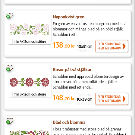
Nyponkvist gren
En gren av en vildros - en murgröna med små
blommor och många blad på en böjd stjälk.
Schablon i ett...
min 4x13cm och större
4x13 cm
138.
FLER STORLEKAR,
90
kr
10x31 cm
FLER ALTERNATIV
29x88 cm
Rosor på två stjälkar
Schablon med upprepad blomsterdesign av
stora rosor på sammanflätade stjälkar.
Schablon med ett enda...
min 3x12cm och större
3x12 cm
148.
FLER STORLEKAR,
70
kr
10x39 cm
FLER ALTERNATIV
23x90 cm
Blad och blomma
Floralt mönster med stora blad på grenar
och en blomma med sju kronblad. Schablon i