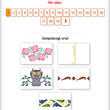
Fler sidor:
1
2
3
4
5
6
7
8
9
10
11
12
13
14
15
16
17
18
19
Slumpmässigt urval