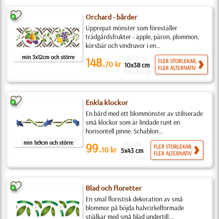
Orchard - bårder
Upprepat mönster som föreställer
trädgårdsfrukter - äpple, päron, plommon,
körsbär och vindruvor i en...
min 3x12cm och större
3x12 cm
148.
FLER STORLEKAR,
70
kr
10x38 cm
FLER ALTERNATIV
31x119 cm
Enkla klockor
En bård med ett blommönster av stiliserade
små klockor som är lindade runt en
horisontell pinne. Schablon...
min 1x9cm och större
1x9 cm
99.
FLER STORLEKAR,
10
kr
5x43 cm
FLER ALTERNATIV
13x111 cm
Blad och floretter
En smal floristisk dekoration av små
blommor på böjda halvcirkelformade
stjälkar med små blad undertill....