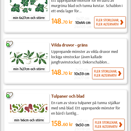
Ett upprepande mönster för en bård av
murgröna blad och tunna kvistar. Schablon i
ett enda lager för...
min 6x27cm och större
6x27 cm
148.
FLER STORLEKAR,
70
kr
10x44 cm
FLER ALTERNATIV
24x105 cm
Vilda druvor - gräns
Upprepande mönster av vilda druvor med
lockiga vinstockar (även kallade
jungfruvinstockar). Dekorschablon...
min 7x27cm och större
7x27 cm
148.
FLER STORLEKAR,
70
kr
10x39 cm
FLER ALTERNATIV
20x77 cm
Tulpaner och blad
En ram av stora tulpaner på tunna stjälkar
med små blad. Ett upprepande mönster för
en bård i lantlig...
min 1x6cm och större
1x6 cm
158.
FLER STORLEKAR,
60
kr
9x50 cm
FLER ALTERNATIV
21x118 cm