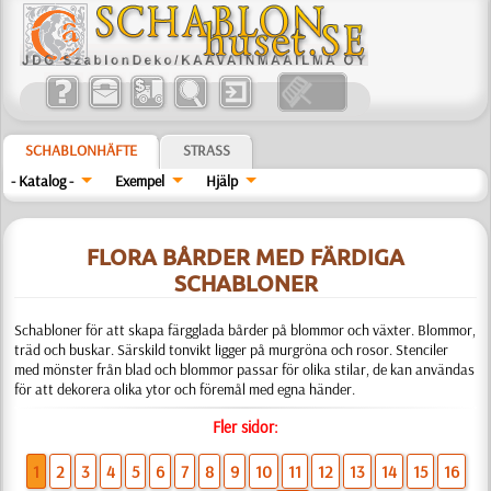
SCHABLONHÄFTE
STRASS
- Katalog -
Exempel
Hjälp
FLORA BÅRDER MED FÄRDIGA
SCHABLONER
Schabloner för att skapa färgglada bårder på blommor och växter. Blommor,
träd och buskar. Särskild tonvikt ligger på murgröna och rosor. Stenciler
med mönster från blad och blommor passar för olika stilar, de kan användas
för att dekorera olika ytor och föremål med egna händer.
Fler sidor:
1
2
3
4
5
6
7
8
9
10
11
12
13
14
15
16