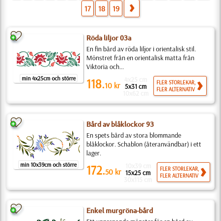
17
18
19
Röda liljor 03a
En fin bård av röda liljor i orientalisk stil.
Mönstret från en orientalisk matta från
Viktoria och...
min 4x25cm och större
4x25 cm
118.
FLER STORLEKAR,
10
kr
5x31 cm
FLER ALTERNATIV
10x62 cm
Bård av blåklockor 93
En spets bård av stora blommande
blåklockor. Schablon (återanvändbar) i ett
lager.
min 10x39cm och större
10x39 cm
172.
FLER STORLEKAR,
50
kr
15x25 cm
FLER ALTERNATIV
30x115 cm
Enkel murgröna-bård