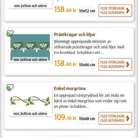
min 2x11cm och större
2x11 cm
158.
FLER STORLEKAR,
60
kr
10x52 cm
FLER ALTERNATIV
23x118 cm
Prästkragar och liljor
Blommigt upprepande mönster av
stiliserade prästkragar och små liljor med
tre kronblad. Schablon i ett...
min 2x10cm och större
2x10 cm
158.
FLER STORLEKAR,
60
kr
10x46 cm
FLER ALTERNATIV
25x115 cm
Enkel murgröna
En upprepad växtprydnad för att måla en
bård av enkel murgröna som vrider sig runt
en pinne. Schablon...
min 2x10cm och större
2x10 cm
109.
FLER STORLEKAR,
10
kr
10x48 cm
FLER ALTERNATIV
24x115 cm