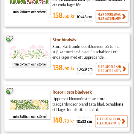
ett enda lager för...
min 2x10cm och större
2x10 cm
158.
FLER STORLEKAR,
60
kr
10x48 cm
FLER ALTERNATIV
24x116 cm
Stor bindväv
Stora klättrande klockblommor på tunna
stjälkar med små blad. En schablon i ett
enda lager med ett upprepande...
min 5x15cm och större
5x15 cm
138.
FLER STORLEKAR,
90
kr
10x29 cm
FLER ALTERNATIV
40x118 cm
Rosor i täta bladverk
Upprepat blommönster av stora
trädgårdsrosor bland täta blad. Schablon i
ett lager för att rita en bård.
min 3x10cm och större
3x10 cm
148.
FLER STORLEKAR,
70
kr
10x33 cm
FLER ALTERNATIV
35x117 cm