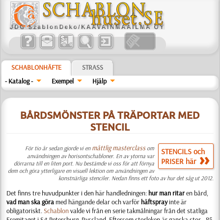
SCHABLONHÄFTE
STRASS
- Katalog -
Exempel
Hjälp
BÅRDSMÖNSTER PÅ TRÄPORTAR MED
STENCIL
måttlig masterclass
För tio år sedan gjorde vi en
om
STENCILS och
användningen av horisontschabloner. En av ytorna var
PRISER här
dörrarna till en liten port. Nu bestämde vi oss för att förnya
dem och göra ytterligare en visuell lektion om användningen av
konstnärliga stenciler. Nedan finns ett foto av hur det såg ut 2012.
Det finns tre huvudpunkter i den här handledningen:
hur man ritar
en bård,
vad man ska göra
med hängande delar och varför
häftspray
inte är
obligatoriskt.
Schablon
valde vi från en serie takmålningar från det statliga
Eremitaget i S:t Petersburg, Ryssland. Eftersom storleken är ganska stor - 85