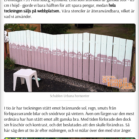
cm i höjd - gjorde vi bara hälften för att spara pengar, medan
hela
teckningen säljs på webbplatsen.
. Våra stenciler är återanvändbara, vilket är
vad vi använder.
Schablon
Urbana horisonter
I tio år har teckningen stått emot brännande sol, regn, smuts från
förbipasserande bilar och snödrivor på vintern. Även om färgen var den mest
ordinära har han stått emot allt ganska bra. Med tiden förlorade den dock
sin fräschör och kontrast, och det beslutades att den skulle förändras. Så
här såg den ut tio år efter målningen, och vi målar över den med stor ånger.