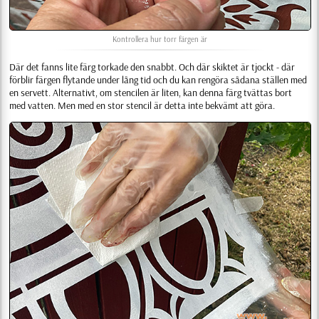
Kontrollera hur torr färgen är
Där det fanns lite färg torkade den snabbt. Och där skiktet är tjockt - där
förblir färgen flytande under lång tid och du kan rengöra sådana ställen med
en servett. Alternativt, om stencilen är liten, kan denna färg tvättas bort
med vatten. Men med en stor stencil är detta inte bekvämt att göra.