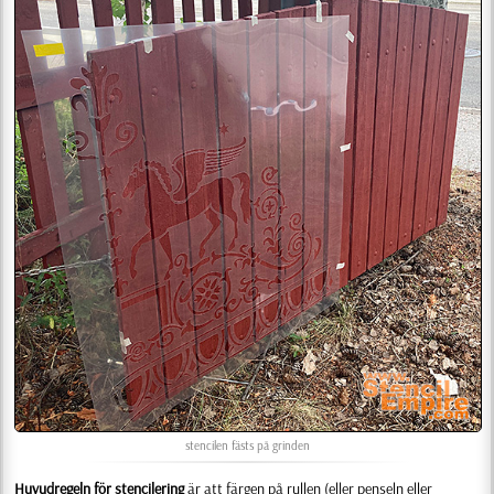
stencilen fästs på grinden
Huvudregeln för stencilering
är att färgen på rullen (eller penseln eller