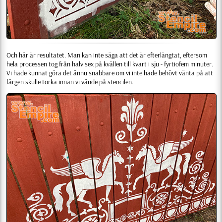
Och här är resultatet. Man kan inte säga att det är efterlängtat, eftersom
hela processen tog från halv sex på kvällen till kvart i sju - fyrtiofem minuter.
Vi hade kunnat göra det ännu snabbare om vi inte hade behövt vänta på att
färgen skulle torka innan vi vände på stencilen.