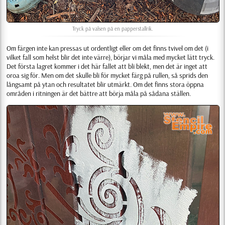
Tryck på valsen på en papperstallrik.
Om färgen inte kan pressas ut ordentligt eller om det finns tvivel om det (i
vilket fall som helst blir det inte värre), börjar vi måla med mycket lätt tryck.
Det första lagret kommer i det här fallet att bli blekt, men det är inget att
oroa sig för. Men om det skulle bli för mycket färg på rullen, så sprids den
långsamt på ytan och resultatet blir utmärkt. Om det finns stora öppna
områden i ritningen är det bättre att börja måla på sådana ställen.