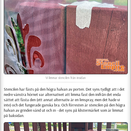
Vi limmar stencilen från insidan
Stencilen har fästs på den högra halvan av porten. Det syns tydligt att i det
nedre vänstra hörnet var alternativet att limma fast den inifrån det enda
sättet att fästa den (ett annat alternativ är en limspray, men det hade vi
inte) och det fungerade ganska bra. Och förresten är stencilen på den högra
halvan av grinden vänd ut och in - det syns på klistermärket som är limmat
på baksidan.