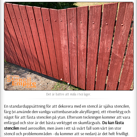
Det är bättre att måla i två lager.
En standarduppsättning för att dekorera med en stencil är själva stencilen,
färg (vi använde den vanliga vattenbaserade akrylfärgen), ett ritverktyg och
något för att fästa stencilen på ytan. Eftersom teckningen kommer att vara
enfärgad och stor är det bästa verktyget en skumfärgvals.
Du kan fästa
stencilen
med aerosollim, men även i ett så svårt fall som vårt (en stor
stencil och problemområden - du kommer att se nedan) är det helt frivilligt.