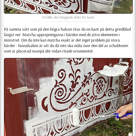
Vi håller den hängande delen för hand
På samma sätt som på den högra halvan ritar du en kant på detta grindblad
längst ner. Matcha upprepningarna i bården med de yttre elementen i
mönstret. Om du inte kan matcha exakt är det inget problem på stora
bårder - huvudsaken är att du då inte ska måla över den del av schablonen
som är placerad ovanpå det redan ritade ornamentet.