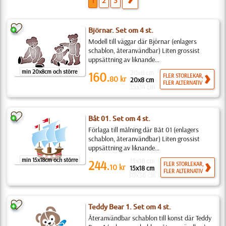
1
2
3
Björnar. Set om 4 st.
Modell till väggar där Björnar (enlagers
schablon, återanvändbar) Liten grossist
uppsättning av liknande...
min 20x8cm och större
20x8 cm
160.
FLER STORLEKAR,
80
kr
20x8 cm
FLER ALTERNATIV
35x14 cm
Båt 01. Set om 4 st.
Förlaga till målning där Båt 01 (enlagers
schablon, återanvändbar) Liten grossist
uppsättning av liknande...
min 15x18cm och större
15x18 cm
244.
FLER STORLEKAR,
10
kr
15x18 cm
FLER ALTERNATIV
30x36 cm
Teddy Bear 1. Set om 4 st.
Återanvändbar schablon till konst där Teddy