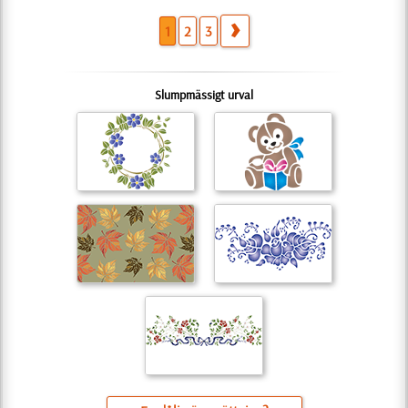
1
2
3
Slumpmässigt urval