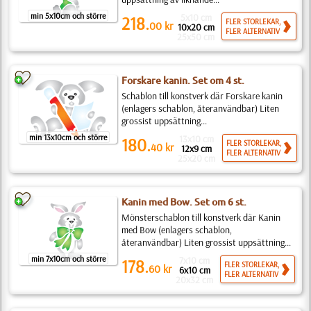
min 5x10cm och större
5x10 cm
218.
FLER STORLEKAR,
00
kr
10x20 cm
FLER ALTERNATIV
25x50 cm
Forskare kanin. Set om 4 st.
Schablon till konstverk där Forskare kanin
(enlagers schablon, återanvändbar) Liten
grossist uppsättning...
min 13x10cm och större
13x10 cm
180.
FLER STORLEKAR,
40
kr
12x9 cm
FLER ALTERNATIV
25x20 cm
Kanin med Bow. Set om 6 st.
Mönsterschablon till konstverk där Kanin
med Bow (enlagers schablon,
återanvändbar) Liten grossist uppsättning...
min 7x10cm och större
7x10 cm
178.
FLER STORLEKAR,
60
kr
6x10 cm
FLER ALTERNATIV
20x32 cm