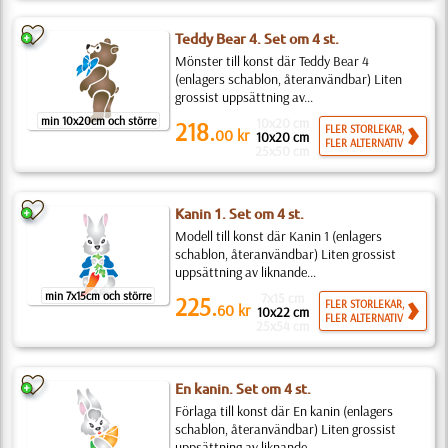
Teddy Bear 4. Set om 4 st.
Mönster till konst där Teddy Bear 4
(enlagers schablon, återanvändbar) Liten
grossist uppsättning av...
min 10x20cm och större
10x20 cm
218.
FLER STORLEKAR,
00
kr
10x20 cm
FLER ALTERNATIV
25x50 cm
Kanin 1. Set om 4 st.
Modell till konst där Kanin 1 (enlagers
schablon, återanvändbar) Liten grossist
uppsättning av liknande...
min 7x15cm och större
7x15 cm
225.
FLER STORLEKAR,
60
kr
10x22 cm
FLER ALTERNATIV
25x54 cm
En kanin. Set om 4 st.
Förlaga till konst där En kanin (enlagers
schablon, återanvändbar) Liten grossist
uppsättning av liknande...