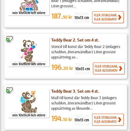
Bear 1 (enlagers schablon, återanvändbar)
Liten grossist...
min 10x13cm och större
10x13 cm
187.
FLER STORLEKAR,
50
kr
10x13 cm
FLER ALTERNATIV
25x33 cm
Teddy Bear 2. Set om 4 st.
Stencil till konst där Teddy Bear 2 (enlagers
schablon, återanvändbar) Liten grossist
uppsättning av...
min 10x15cm och större
10x15 cm
196.
FLER STORLEKAR,
20
kr
10x15 cm
FLER ALTERNATIV
25x38 cm
Teddy Bear 3. Set om 4 st.
Mall till konst där Teddy Bear 3 (enlagers
schablon, återanvändbar) Liten grossist
uppsättning av liknande...
min 10x15cm och större
10x15 cm
194.
FLER STORLEKAR,
10
kr
10x15 cm
FLER ALTERNATIV
25x36 cm