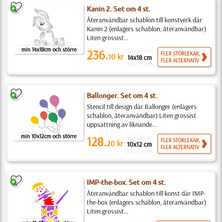
Kanin 2. Set om 4 st.
Återanvändbar schablon till konstverk där
Kanin 2 (enlagers schablon, återanvändbar)
Liten grossist...
min 14x18cm och större
14x18 cm
236.
FLER STORLEKAR,
10
kr
14x18 cm
FLER ALTERNATIV
26x33 cm
Ballonger. Set om 4 st.
Stencil till design där Ballonger (enlagers
schablon, återanvändbar) Liten grossist
uppsättning av liknande...
min 10x12cm och större
10x12 cm
128.
FLER STORLEKAR,
20
kr
10x12 cm
FLER ALTERNATIV
25x30 cm
IMP-the-box. Set om 4 st.
Återanvändbar schablon till konst där IMP-
the-box (enlagers schablon, återanvändbar)
Liten grossist...