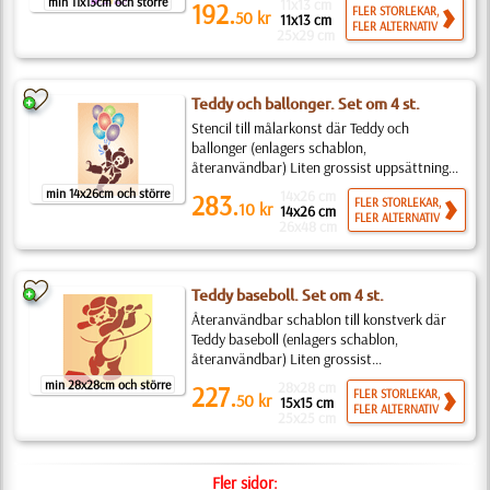
min 11x13cm och större
11x13 cm
192.
FLER STORLEKAR,
50
kr
11x13 cm
FLER ALTERNATIV
25x29 cm
Teddy och ballonger. Set om 4 st.
Stencil till målarkonst där Teddy och
ballonger (enlagers schablon,
återanvändbar) Liten grossist uppsättning...
min 14x26cm och större
14x26 cm
283.
FLER STORLEKAR,
10
kr
14x26 cm
FLER ALTERNATIV
26x48 cm
Teddy baseboll. Set om 4 st.
Återanvändbar schablon till konstverk där
Teddy baseboll (enlagers schablon,
återanvändbar) Liten grossist...
min 28x28cm och större
28x28 cm
227.
FLER STORLEKAR,
50
kr
15x15 cm
FLER ALTERNATIV
25x25 cm
Fler sidor: