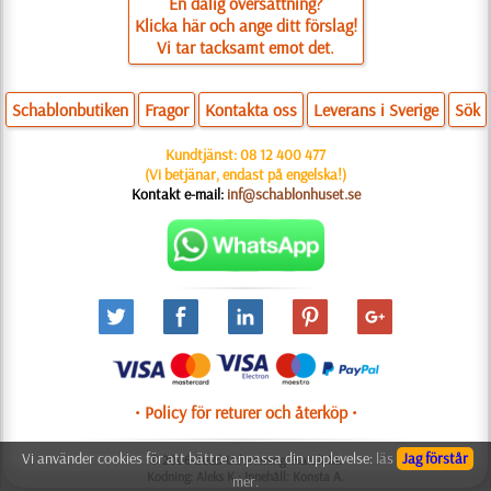
En dålig översättning?
Klicka här och ange ditt förslag!
Vi tar tacksamt emot det.
Schablonbutiken
Fragor
Kontakta oss
Leverans i Sverige
Sök
Kundtjänst:
08 12 400 477
(Vi betjänar, endast på engelska!)
Kontakt e-mail:
inf@schablonhuset.se
• Policy för returer och återköp •
Vi använder cookies för att bättre anpassa din upplevelse:
läs
Jag förstår
© 2006-2025 Utformning: Natali M.
Kodning: Aleks K.; Innehåll: Konsta A.
mer.