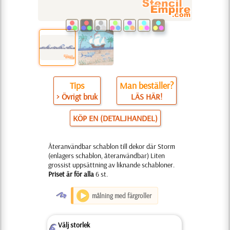
Tips
Man beställer?
> Övrigt bruk
LÄS HÄR!
KÖP EN (DETALJHANDEL)
Återanvändbar schablon till dekor där Storm
(enlagers schablon, återanvändbar) Liten
grossist uppsättning av liknande schabloner.
Priset är för alla
6 st.
O
målning med färgroller
Välj storlek
Z