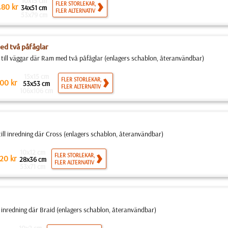
10x15 cm
.
FLER STORLEKAR,
80
kr
34x51 cm
FLER ALTERNATIV
53x79 cm
d två påfåglar
 till väggar där Ram med två påfåglar (enlagers schablon, återanvändbar)
15x15 cm
FLER STORLEKAR,
00
kr
53x53 cm
FLER ALTERNATIV
106x106 cm
 till inredning där Cross (enlagers schablon, återanvändbar)
10x12 cm
FLER STORLEKAR,
20
kr
28x36 cm
FLER ALTERNATIV
53x71 cm
ll inredning där Braid (enlagers schablon, återanvändbar)