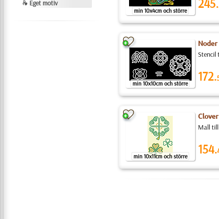
245.
❧ Eget motiv
min 10x4cm och större
Noder
Stencil
172.
min 10x10cm och större
Clover
Mall ti
154.
min 10x11cm och större