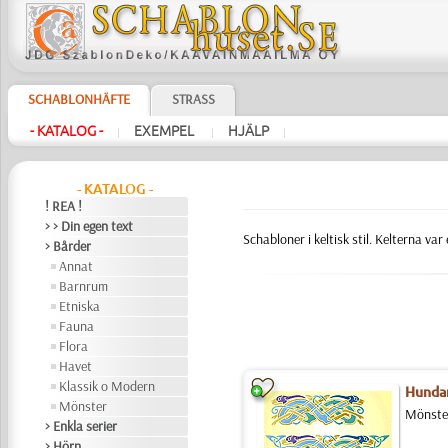
SCHABLONHÄFTE
STRASS
- KATALOG -
EXEMPEL
HJÄLP
|
|
|
- KATALOG -
! REA !
> > Din egen text
Schabloner i keltisk stil. Kelterna va
> Bårder
Annat
Barnrum
Etniska
Fauna
Flora
Havet
Klassik o Modern
Hunda
Mönster
Mönster
> Enkla serier
> Hörn