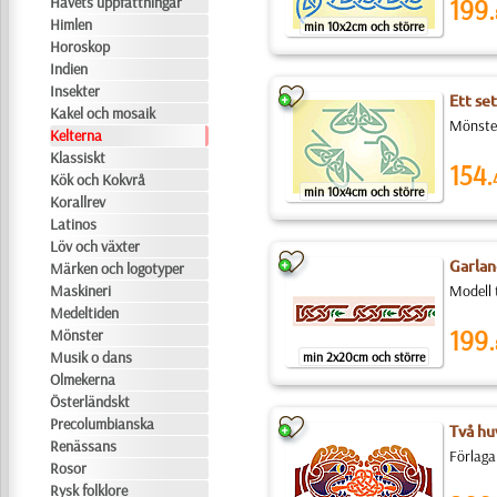
Havets uppfattningar
199.
Himlen
min 10x2cm och större
Horoskop
Indien
Insekter
Ett set
Kakel och mosaik
Mönster
Kelterna
Klassiskt
154.
Kök och Kokvrå
min 10x4cm och större
Korallrev
Latinos
Löv och växter
Garlan
Märken och logotyper
Maskineri
Modell 
Medeltiden
199.
Mönster
Musik o dans
min 2x20cm och större
Olmekerna
Österländskt
Precolumbianska
Två h
Renässans
Förlaga
Rosor
Rysk folklore