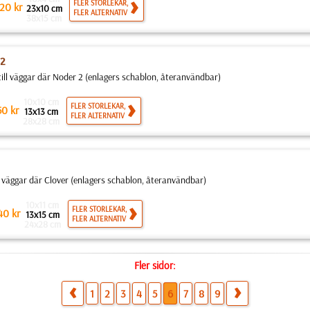
FLER STORLEKAR,
20
kr
23x10 cm
FLER ALTERNATIV
38x15 cm
 2
 till väggar där Noder 2 (enlagers schablon, återanvändbar)
10x10 cm
FLER STORLEKAR,
50
kr
13x13 cm
FLER ALTERNATIV
28x28 cm
ll väggar där Clover (enlagers schablon, återanvändbar)
10x11 cm
FLER STORLEKAR,
40
kr
13x15 cm
FLER ALTERNATIV
24x28 cm
Fler sidor:
1
2
3
4
5
6
7
8
9