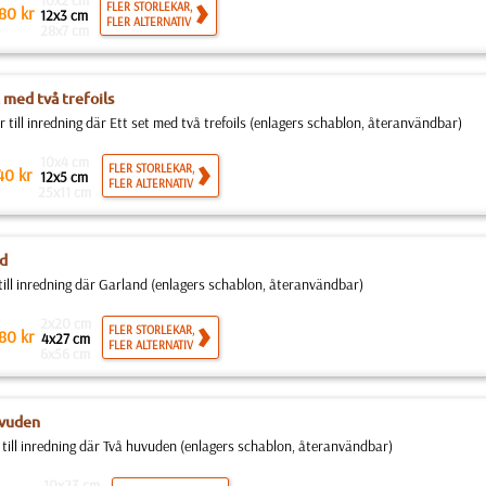
10x2 cm
FLER STORLEKAR,
80
kr
12x3 cm
FLER ALTERNATIV
28x7 cm
 med två trefoils
 till inredning där Ett set med två trefoils (enlagers schablon, återanvändbar)
10x4 cm
FLER STORLEKAR,
40
kr
12x5 cm
FLER ALTERNATIV
25x11 cm
d
till inredning där Garland (enlagers schablon, återanvändbar)
2x20 cm
FLER STORLEKAR,
80
kr
4x27 cm
FLER ALTERNATIV
6x56 cm
uvuden
 till inredning där Två huvuden (enlagers schablon, återanvändbar)
10x23 cm