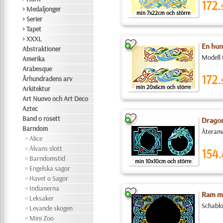
172.
> Medaljonger
min 7x22cm och större
> Serier
> Tapet
> XXXL
En hun
Abstraktioner
Modell 
Amerika
Arabesque
172.
Århundradens arv
min 20x6cm och större
Arkitektur
Art Nuovo och Art Deco
Aztec
Band o rosett
Drago
Barndom
Återanv
Alice
Älvans slott
154.
Barndomstid
min 10x10cm och större
Engelska sagor
Havet o Sagor
Indianerna
Ram me
Leksaker
Schablo
Levande skogen
Mini Zoo