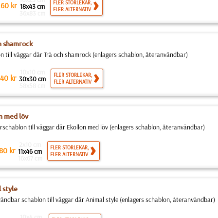
.
FLER STORLEKAR,
60
kr
18x43 cm
FLER ALTERNATIV
36x83 cm
h shamrock
n till väggar där Trä och shamrock (enlagers schablon, återanvändbar)
10x10 cm
FLER STORLEKAR,
40
kr
30x30 cm
FLER ALTERNATIV
58x58 cm
n med löv
schablon till väggar där Ekollon med löv (enlagers schablon, återanvändbar)
2x10 cm
FLER STORLEKAR,
80
kr
11x46 cm
FLER ALTERNATIV
16x67 cm
 style
ändbar schablon till väggar där Animal style (enlagers schablon, återanvändbar)
10x4 cm