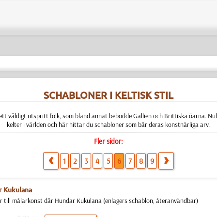
SCHABLONER I KELTISK STIL
r ett väldigt utspritt folk, som bland annat bebodde Gallien och Brittiska öarna. Nu
kelter i världen och här hittar du schabloner som bär deras konstnärliga arv.
Fler sidor:
1
2
3
4
5
6
7
8
9
r Kukulana
 till målarkonst där Hundar Kukulana (enlagers schablon, återanvändbar)