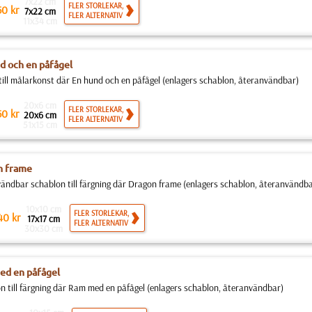
7x22 cm
FLER STORLEKAR,
50
kr
7x22 cm
FLER ALTERNATIV
11x34 cm
d och en påfågel
till målarkonst där En hund och en påfågel (enlagers schablon, återanvändbar)
20x6 cm
FLER STORLEKAR,
50
kr
20x6 cm
FLER ALTERNATIV
51x15 cm
n frame
ändbar schablon till färgning där Dragon frame (enlagers schablon, återanvändba
10x10 cm
FLER STORLEKAR,
40
kr
17x17 cm
FLER ALTERNATIV
30x30 cm
d en påfågel
n till färgning där Ram med en påfågel (enlagers schablon, återanvändbar)