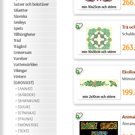
266
Satser och bokstäver
min 10x23cm och större
Siluetter
Slaviska
Smileys
Trä oc
Spets
Schablo
Tillhörigheter
Träd
263.
Trägård
min 10x10cm och större
Universum
Varelser
Vattenvärlden
Vikingar
Ekollo
Vintern
Mönster
[GROSSIST]
[ANNAT]
199.
[BÅRDER]
min 2x10cm och större
[BARNRUM]
[DJUR]
[ETNISKA]
Animal
[FAUNA]
Återanv
[MÖNSTER]
[TEXT]