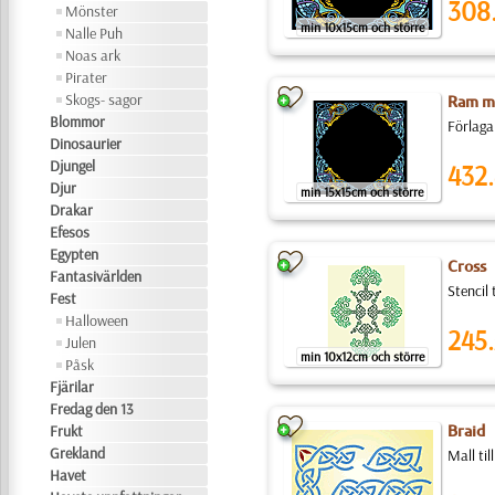
308
Mönster
min 10x15cm och större
Nalle Puh
Noas ark
Pirater
Skogs- sagor
Ram me
Blommor
Förlaga
Dinosaurier
Djungel
432.
Djur
min 15x15cm och större
Drakar
Efesos
Egypten
Cross
Fantasivärlden
Stencil
Fest
Halloween
245.
Julen
min 10x12cm och större
Påsk
Fjärilar
Fredag den 13
Frukt
Braid
Grekland
Mall ti
Havet