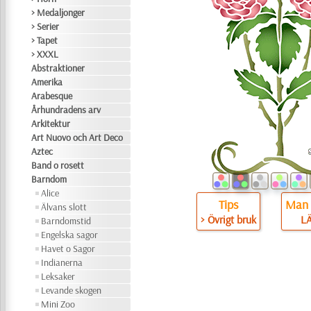
> Medaljonger
> Serier
> Tapet
> XXXL
Abstraktioner
Amerika
Arabesque
Århundradens arv
Arkitektur
Art Nuovo och Art Deco
Aztec
Band o rosett
Barndom
Alice
Tips
Man 
Älvans slott
> Övrigt bruk
L
Barndomstid
Engelska sagor
Havet o Sagor
Indianerna
Leksaker
Levande skogen
Mini Zoo