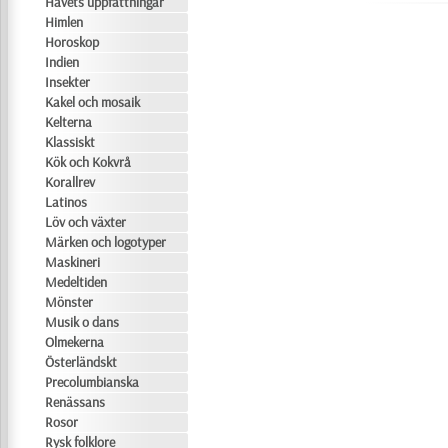
Havets uppfattningar
Himlen
Horoskop
Indien
Insekter
Kakel och mosaik
Kelterna
Klassiskt
Kök och Kokvrå
Korallrev
Latinos
Löv och växter
Märken och logotyper
Maskineri
Medeltiden
Mönster
Musik o dans
Olmekerna
Österländskt
Precolumbianska
Renässans
Rosor
Rysk folklore