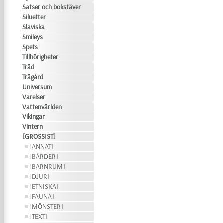
Satser och bokstäver
Siluetter
Slaviska
Smileys
Spets
Tillhörigheter
Träd
Trägård
Universum
Varelser
Vattenvärlden
Vikingar
Vintern
[GROSSIST]
[ANNAT]
[BÅRDER]
[BARNRUM]
[DJUR]
[ETNISKA]
[FAUNA]
[MÖNSTER]
[TEXT]