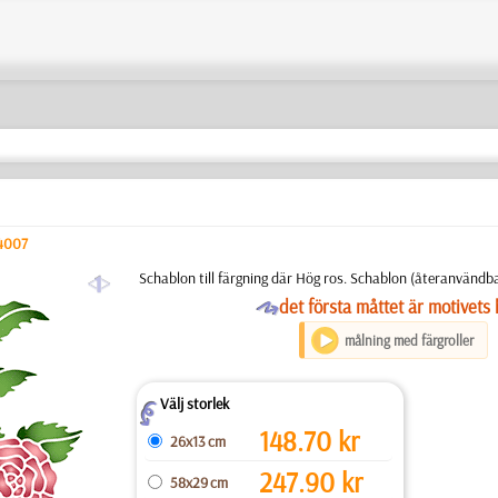
4007
a
Schablon till färgning där Hög ros. Schablon (återanvändbar)
O
det första måttet är motivets 
målning med färgroller
Välj storlek
Z
148.70
kr
26x13 cm
247.90
kr
58x29 cm