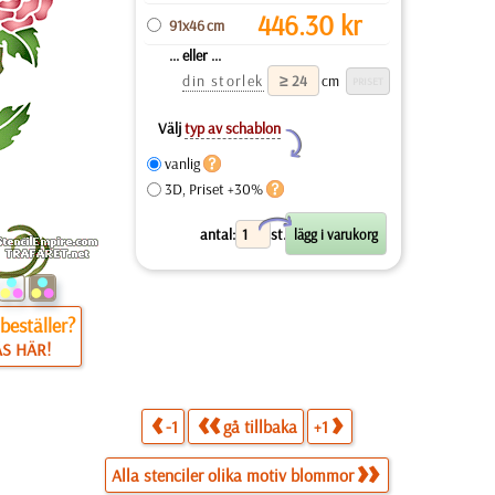
446.30
kr
91x46 cm
... eller ...
din storlek
cm
Välj
typ av schablon
Y
vanlig
3D, Priset +30%
X
antal:
st.
beställer?
ÄS HÄR!
-1
gå tillbaka
+1
Alla stenciler olika motiv blommor