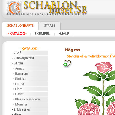
SCHABLONHÄFTE
STRASS
- KATALOG -
EXEMPEL
HJÄLP
|
|
|
- KATALOG -
Hög ros
! REA !
/
Stenciler olika motiv blommor
v
> > Din egen text
> Bårder
Annat
Barnrum
Etniska
Fauna
Flora
Havet
Klassik o Modern
Mönster
> Enkla serier
> Hörn