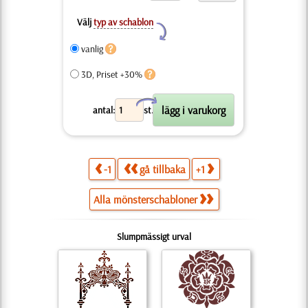
Välj
typ av schablon
Y
vanlig
3D, Priset +30%
X
antal:
st.
-1
gå tillbaka
+1
Alla mönsterschabloner
Slumpmässigt urval