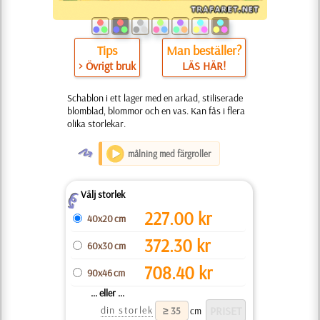
Tips
Man beställer?
> Övrigt bruk
LÄS HÄR!
Schablon i ett lager med en arkad, stiliserade
blomblad, blommor och en vas. Kan fås i flera
olika storlekar.
O
målning med färgroller
Välj storlek
Z
227.00
kr
40x20 cm
372.30
kr
60x30 cm
708.40
kr
90x46 cm
... eller ...
din storlek
cm