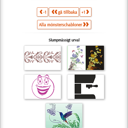
-1
gå tillbaka
+1
Alla mönsterschabloner
Slumpmässigt urval