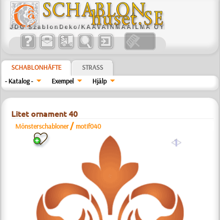
SCHABLONHÄFTE
STRASS
- Katalog -
Exempel
Hjälp
Litet ornament 40
/
Mönsterschabloner
motif040
a