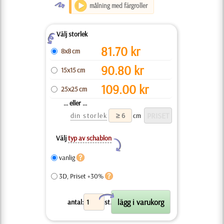
O
målning med färgroller
Välj storlek
Z
81.70
kr
8x8 cm
90.80
kr
15x15 cm
109.00
kr
25x25 cm
... eller ...
din storlek
cm
Välj
typ av schablon
Y
vanlig
3D, Priset +30%
X
antal:
st.