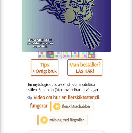
Tips
Man beställer?
> Övrigt bruk
LÄS HÄR!
En mytologisk bild av vind i den medeltida
stilen. Schablon (återanvändbar) i två lager.
O
Video om hur en flerskiktsstencil
fungerar
flerskiktsschablon
målning med färgroller