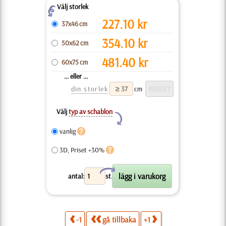
Välj storlek
Z
227.10
kr
37x46 cm
354.10
kr
50x62 cm
481.40
kr
60x75 cm
... eller ...
din storlek
cm
Välj
typ av schablon
Y
vanlig
3D, Priset +30%
X
antal:
st.
-1
gå tillbaka
+1