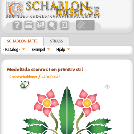
SCHABLONHÄFTE
STRASS
- Katalog -
Exempel
Hjälp
Medeltida stenros i en primitiv stil
/
Rosorschabloner
v4000-045
a