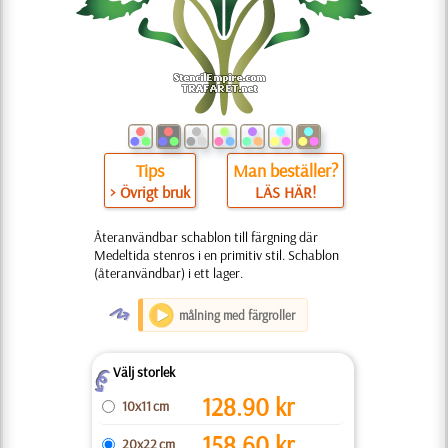
Tips
Man beställer?
> Övrigt bruk
LÄS HÄR!
Återanvändbar schablon till färgning där
Medeltida stenros i en primitiv stil. Schablon
(återanvändbar) i ett lager.
O
målning med färgroller
Välj storlek
Z
128.90
kr
10x11 cm
158.60
kr
20x22 cm