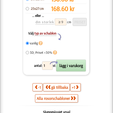
168.60
kr
25x27 cm
... eller ...
din storlek
cm
Välj
typ av schablon
Y
vanlig
3D, Priset +30%
X
antal:
st.
-1
gå tillbaka
+1
Alla rosorschabloner
Slumpmässigt urval