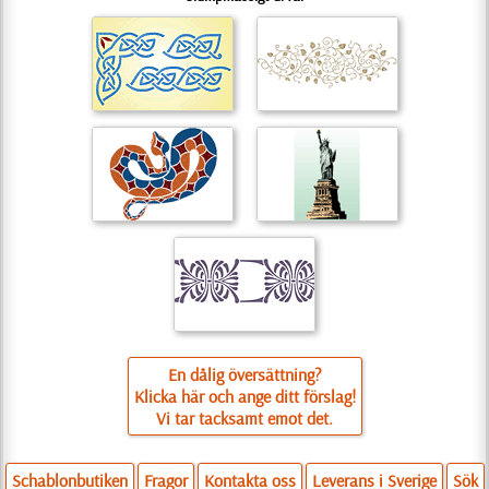
En dålig översättning?
Klicka här och ange ditt förslag!
Vi tar tacksamt emot det.
Schablonbutiken
Fragor
Kontakta oss
Leverans i Sverige
Sök