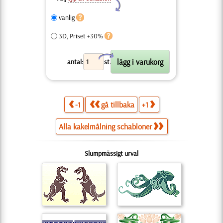
Y
vanlig
3D, Priset +30%
X
antal:
st.
-1
gå tillbaka
+1
Alla kakelmålning schabloner
Slumpmässigt urval