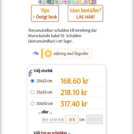
Tips
Man beställer?
> Övrigt bruk
LÄS HÄR!
Återanvändbar schablon till inredning där
Marockanskt kakel 10. Schablon
(återanvändbar) i ett lager.
O
målning med färgroller
Välj storlek
Z
168.60
kr
25x25 cm
218.10
kr
35x35 cm
317.40
kr
50x50 cm
... eller ...
din storlek
cm
Välj
typ av schablon