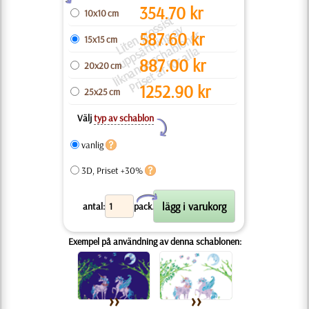
354.70
kr
10x10 cm
Li
t
e
n
g
o
si
s
t
u
p
p
s
t
t
ni
n
g
a
li
k
n
a
n
d
e
s
c
h
bl
o
n
e
P
ri
s
e
t
ä
r
f
ö
r
all
s
v
r
r.
587.60
kr
15x15 cm
ä
a
a
887.00
kr
20x20 cm
1252.90
kr
25x25 cm
Välj
typ av schablon
Y
vanlig
3D, Priset +30%
X
antal:
pack.
Exempel på användning av denna schablonen: