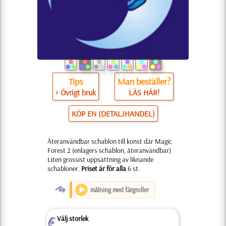
Tips
Man beställer?
> Övrigt bruk
LÄS HÄR!
KÖP EN (DETALJHANDEL)
Återanvändbar schablon till konst där Magic
Forest 2 (enlagers schablon, återanvändbar)
Liten grossist uppsättning av liknande
schabloner.
Priset är för alla
6 st.
O
målning med färgroller
Välj storlek
Z