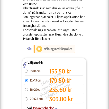
version #2,
eller "fransk lilja" som den kallas också ("fleur
de lys" på franska), en av de franska
konungarnas symboler. Liljans applikation har
använts inom kristen konst också, den besinar
Treenighetsläran.
Konstmålnings schablon i ett lager. Liten
grossist uppsättning av liknande schabloner.
Priset är för alla
6 st.
O
målning med färgroller
Välj storlek
Z
135.50
kr
8x10 cm
Li
t
e
n
g
o
si
s
t
u
p
p
s
t
t
ni
n
g
a
li
k
n
a
n
d
e
s
c
h
bl
o
n
e
P
ri
s
e
t
ä
r
f
ö
r
all
s
v
r
r.
179.50
kr
12x15 cm
ä
a
a
235.60
kr
16x20 cm
303.80
kr
20x25 cm
Välj
typ av schablon