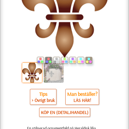
Tips
Man beställer?
> Övrigt bruk
LÄS HÄR!
KÖP EN (DETALJHANDEL)
En stiliserad ornamentbild på Heraldisk lilja,