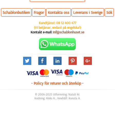
Schablonbutiken
Fragor
Kontakta oss
Leverans i Sverige
Sök
Kundtjänst:
08 12 400 477
(Vi betjänar, endast på engelska!)
Kontakt e-mail:
inf@schablonhuset.se
• Policy för returer och återköp •
© 2006-2025 Utformning: Natali M.
Kodning: Aleks K.; Innehåll: Konsta A.