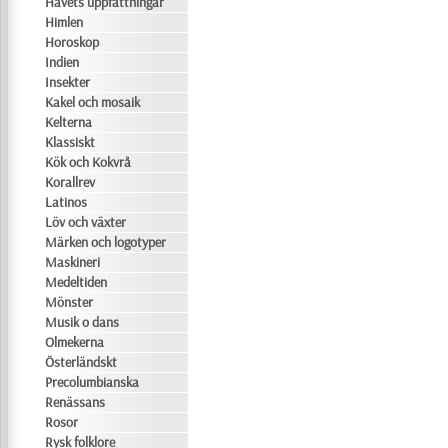
Havets uppfattningar
Himlen
Horoskop
Indien
Insekter
Kakel och mosaik
Kelterna
Klassiskt
Kök och Kokvrå
Korallrev
Latinos
Löv och växter
Märken och logotyper
Maskineri
Medeltiden
Mönster
Musik o dans
Olmekerna
Österländskt
Precolumbianska
Renässans
Rosor
Rysk folklore