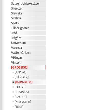
Satser och bokstäver
Siluetter
Slaviska
Smileys
Spets
Tillhörigheter
Träd
Trägård
Universum
Varelser
Vattenvärlden
Vikingar
Vintern
[GROSSIST]
[ANNAT]
[BÅRDER]
[BARNRUM]
[DJUR]
[ETNISKA]
[FAUNA]
[MÖNSTER]
[TEXT]