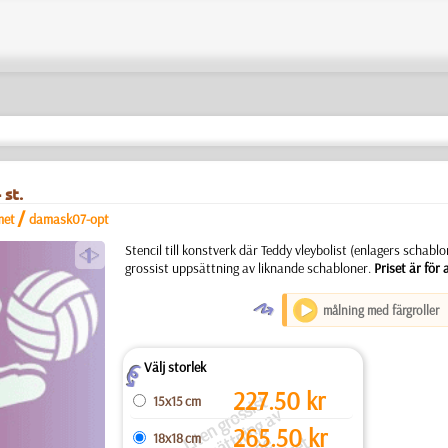
 st.
/
met
damask07-opt
a
Stencil till konstverk där Teddy vleybolist (enlagers schabl
grossist uppsättning av liknande schabloner.
Priset är för a
O
målning med färgroller
Välj storlek
Z
227.50
kr
t
e
n
g
r
o
si
s
t
u
p
p
s
ä
t
ni
n
g
a
li
k
n
a
n
d
s
c
h
a
bl
o
e
r.
P
ri
s
e
ä
r
f
ö
r
all
15x15 cm
s
v
265.50
kr
18x18 cm