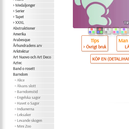
> Medaljonger
> Serier
> Tapet
> XXXL
Abstraktioner
Amerika
Arabesque
Tips
Man 
Århundradens arv
> Övrigt bruk
L
Arkitektur
Art Nuovo och Art Deco
KÖP EN (DETALJHA
Aztec
Band o rosett
Barndom
Alice
Älvans slott
Barndomstid
Engelska sagor
Havet o Sagor
Indianerna
Leksaker
Levande skogen
Mini Zoo