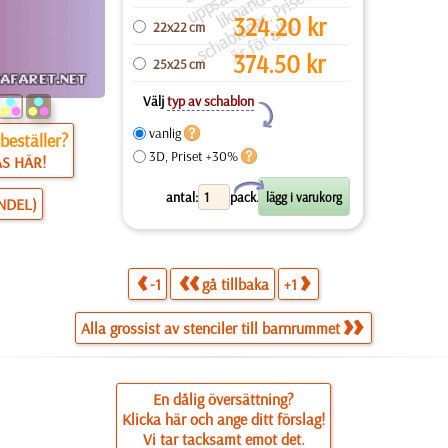
Li
t
e
t
324.20
kr
n
a
22x22 cm
374.50
kr
25x25 cm
Välj
typ av schablon
Y
vanlig
beställer?
3D, Priset +30%
ÄS HÄR!
X
antal:
pack.
NDEL)
-1
gå tillbaka
+1
Alla grossist av stenciler till barnrummet
En dålig översättning?
Klicka här och ange ditt förslag!
Vi tar tacksamt emot det.