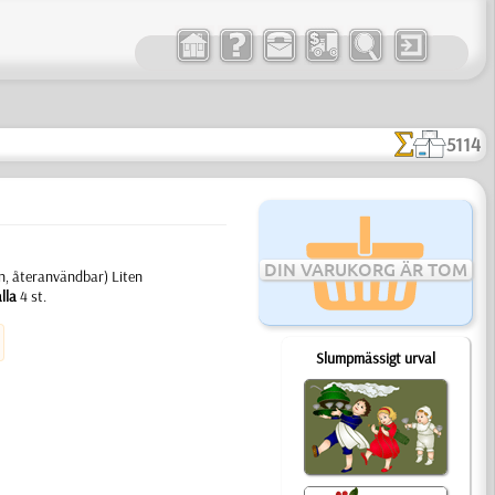
5114
DIN VARUKORG ÄR TOM
on, återanvändbar) Liten
lla
4 st.
Slumpmässigt urval