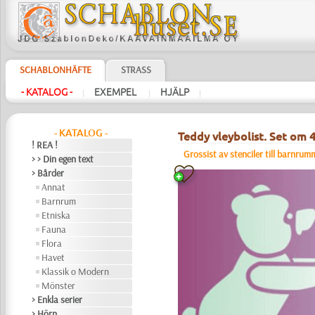
SCHABLONHÄFTE
STRASS
- KATALOG -
EXEMPEL
HJÄLP
|
|
|
- KATALOG -
Teddy vleybolist. Set om 4
! REA !
Grossist av stenciler till barnrum
> > Din egen text
> Bårder
Annat
Barnrum
Etniska
Fauna
Flora
Havet
Klassik o Modern
Mönster
> Enkla serier
> Hörn