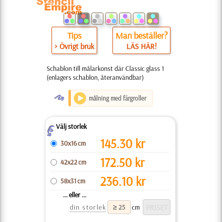
Tips
Man beställer?
> Övrigt bruk
LÄS HÄR!
Schablon till målarkonst där Classic glass 1
(enlagers schablon, återanvändbar)
O
målning med färgroller
Välj storlek
Z
145.30
kr
30x16 cm
172.50
kr
42x22 cm
236.10
kr
58x31 cm
... eller ...
din storlek
cm