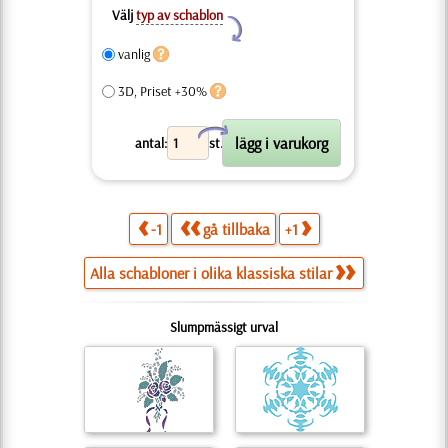
Välj
typ av schablon
Y
vanlig
3D, Priset +30%
X
antal:
st.
-1
gå tillbaka
+1
Alla schabloner i olika klassiska stilar
Slumpmässigt urval