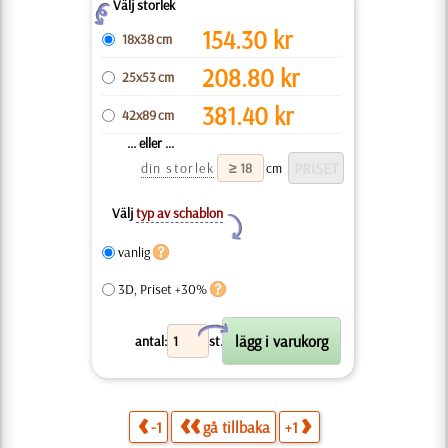
Välj storlek
Z
154.30
kr
18x38 cm
208.80
kr
25x53 cm
381.40
kr
42x89 cm
... eller ...
din storlek
cm
Välj
typ av schablon
Y
vanlig
3D, Priset +30%
X
antal:
st.
-1
gå tillbaka
+1