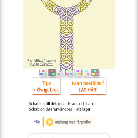
Tips
Man beställer?
> Övrigt bruk
LÄS HÄR!
Schablon till dekor där Krans och bård.
Schablon (återanvändbar) i ett lager.
O
målning med färgroller