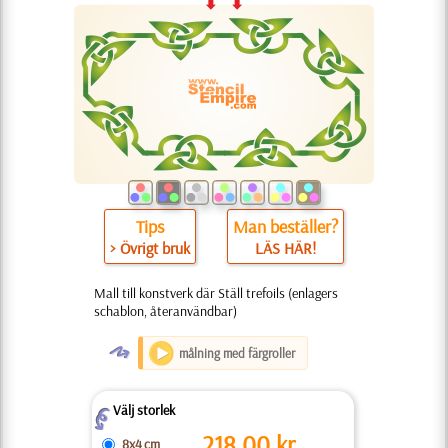
Tips
Man beställer?
> Övrigt bruk
LÄS HÄR!
Mall till konstverk där Ställ trefoils (enlagers
schablon, återanvändbar)
O
målning med färgroller
Välj storlek
Z
218.00
kr
8x4 cm