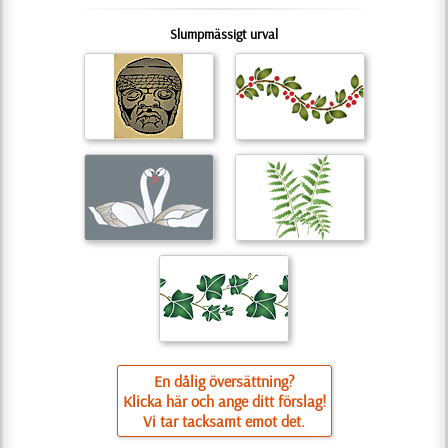
Slumpmässigt urval
En dålig översättning?
Klicka här och ange ditt förslag!
Vi tar tacksamt emot det.