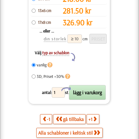
281.50
kr
13x6 cm
326.90
kr
17x8 cm
... eller ...
din storlek
cm
Välj
typ av schablon
Y
vanlig
3D, Priset +30%
X
antal:
st.
-1
gå tillbaka
+1
Alla schabloner i keltisk stil