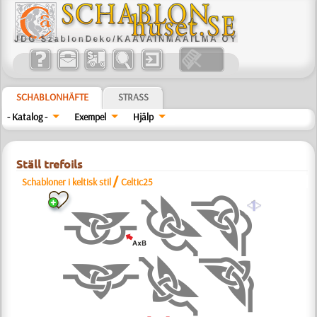
SCHABLONHÄFTE
STRASS
- Katalog -
Exempel
Hjälp
Ställ trefoils
/
Schabloner i keltisk stil
Celtic25
a