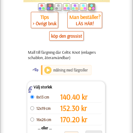
Tips
Man beställer?
> Övrigt bruk
LÄS HÄR!
köp den grossist
Mall till färgning där Celtic Knot (enlagers
schablon, återanvändbar)
O
målning med färgroller
Välj storlek
Z
140.40
kr
8x13 cm
152.30
kr
12x19 cm
170.20
kr
16x26 cm
... eller ...