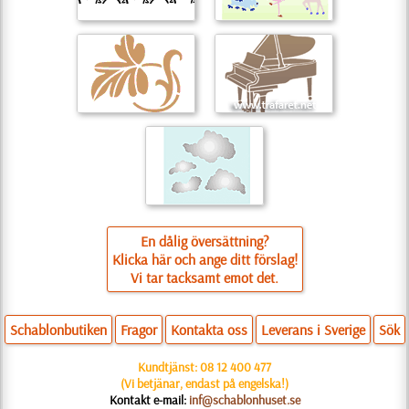
En dålig översättning?
Klicka här och ange ditt förslag!
Vi tar tacksamt emot det.
Schablonbutiken
Fragor
Kontakta oss
Leverans i Sverige
Sök
Kundtjänst:
08 12 400 477
(Vi betjänar, endast på engelska!)
Kontakt e-mail:
inf@schablonhuset.se