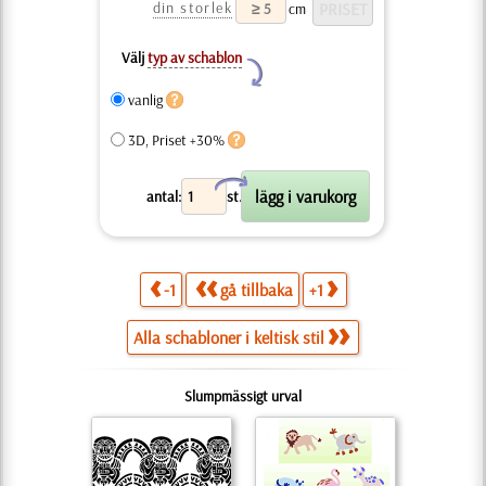
din storlek
cm
Välj
typ av schablon
Y
vanlig
3D, Priset +30%
X
antal:
st.
-1
gå tillbaka
+1
Alla schabloner i keltisk stil
Slumpmässigt urval