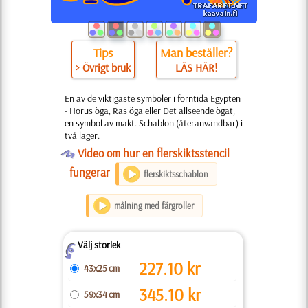
Tips
Man beställer?
> Övrigt bruk
LÄS HÄR!
En av de viktigaste symboler i forntida Egypten
- Horus öga, Ras öga eller Det allseende ögat,
en symbol av makt. Schablon (återanvändbar) i
två lager.
O
Video om hur en flerskiktsstencil
fungerar
flerskiktsschablon
målning med färgroller
Välj storlek
Z
227.10
kr
43x25 cm
345.10
kr
59x34 cm