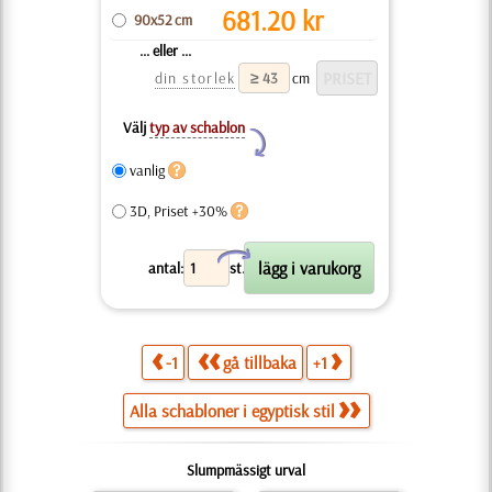
681.20
kr
90x52 cm
... eller ...
din storlek
cm
Välj
typ av schablon
Y
vanlig
3D, Priset +30%
X
antal:
st.
-1
gå tillbaka
+1
Alla schabloner i egyptisk stil
Slumpmässigt urval