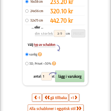
233.20
kr
16x38 cm
320.10
kr
24x56 cm
442.70
kr
32x75 cm
... eller ...
din storlek
cm
Välj
typ av schablon
Y
vanlig
3D, Priset +30%
X
antal:
st.
-1
gå tillbaka
+1
Alla schabloner i egyptisk stil