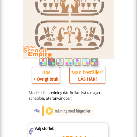
Tips
Man beställer?
> Övrigt bruk
LÄS HÄR!
Modell till inredning där Rullar två (enlagers
schablon, återanvändbar)
O
målning med färgroller
Välj storlek
Z