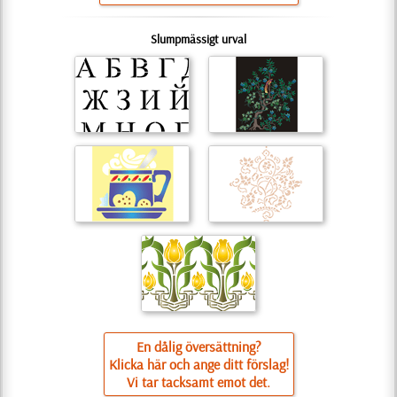
Slumpmässigt urval
En dålig översättning?
Klicka här och ange ditt förslag!
Vi tar tacksamt emot det.