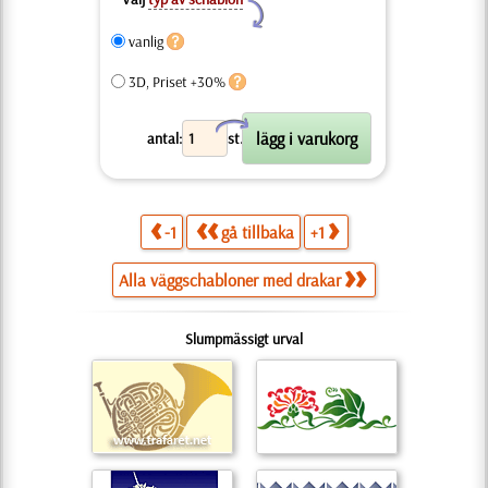
Y
vanlig
3D, Priset +30%
X
antal:
st.
-1
gå tillbaka
+1
Alla väggschabloner med drakar
Slumpmässigt urval