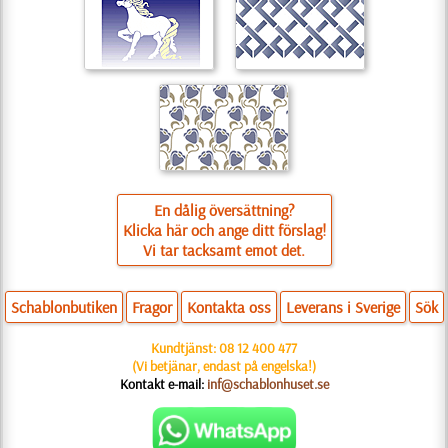
En dålig översättning?
Klicka här och ange ditt förslag!
Vi tar tacksamt emot det.
Schablonbutiken
Fragor
Kontakta oss
Leverans i Sverige
Sök
Kundtjänst:
08 12 400 477
(Vi betjänar, endast på engelska!)
Kontakt e-mail:
inf@schablonhuset.se