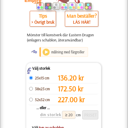
Tips
Man beställer?
> Övrigt bruk
LÄS HÄR!
Mönster till konstverk där Eastern Dragon
(enlagers schablon, återanvändbar)
O
målning med färgroller
Välj storlek
Z
136.20
kr
25x15 cm
172.50
kr
38x23 cm
227.00
kr
52x32 cm
... eller ...
din storlek
cm
Välj
typ av schablon