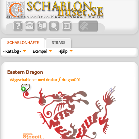
SCHABLONHÄFTE
STRASS
- Katalog -
Exempel
Hjälp
Eastern Dragon
/
Väggschabloner med drakar
dragon001
a