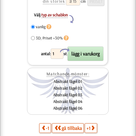
din storlek
cm
Välj
typ av schablon
Y
vanlig
3D, Priset +30%
X
antal:
st.
Matchande mönster:
Abstrakt fågel 01
Abstrakt fågel 02
Abstrakt fågel 03
Abstrakt fågel 04
Abstrakt fågel 06
-1
gå tillbaka
+1