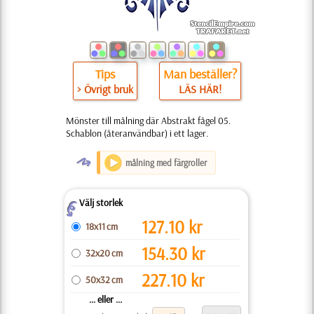
Tips
Man beställer?
> Övrigt bruk
LÄS HÄR!
Mönster till målning där Abstrakt fågel 05.
Schablon (återanvändbar) i ett lager.
O
målning med färgroller
Välj storlek
Z
127.10
kr
18x11 cm
154.30
kr
32x20 cm
227.10
kr
50x32 cm
... eller ...