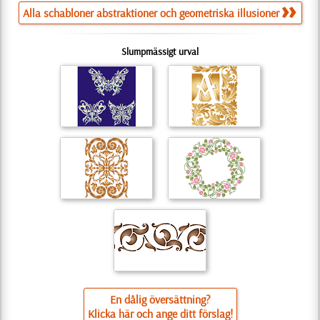
Alla schabloner abstraktioner och geometriska illusioner
Slumpmässigt urval
En dålig översättning?
Klicka här och ange ditt förslag!