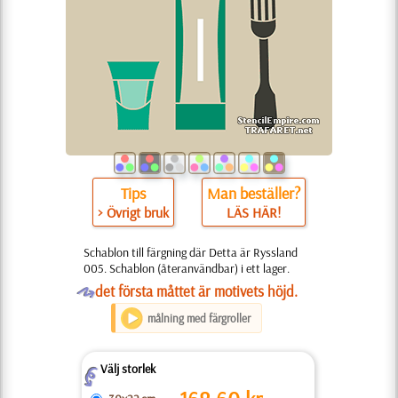
Tips
Man beställer?
> Övrigt bruk
LÄS HÄR!
Schablon till färgning där Detta är Ryssland
005. Schablon (återanvändbar) i ett lager.
O
det första måttet är motivets höjd.
målning med färgroller
Välj storlek
Z