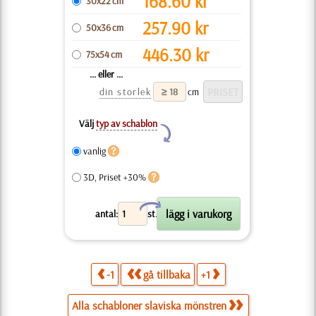
168.60
kr
30x22 cm
257.90
kr
50x36 cm
446.30
kr
75x54 cm
... eller ...
din storlek
cm
Välj
typ av schablon
Y
vanlig
3D, Priset +30%
X
antal:
st.
-1
gå tillbaka
+1
Alla schabloner slaviska mönstren