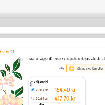
/
china102
a
Mall till väggar där Kinesisk magnolia (enlagers schablon,
O
målning med färgroller
Välj storlek
Z
154.40
kr
20x34 cm
417.70
kr
50x85 cm
... eller ...