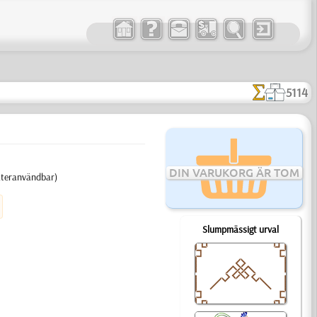
5114
DIN VARUKORG ÄR TOM
 återanvändbar)
Slumpmässigt urval