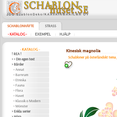
SCHABLONHÄFTE
STRASS
- KATALOG -
EXEMPEL
HJÄLP
|
|
|
- KATALOG -
Kinesisk magnolia
! REA !
Schabloner på österländskt tema
> > Din egen text
> Bårder
Annat
Barnrum
Etniska
Fauna
Flora
Havet
Klassik o Modern
Mönster
> Enkla serier
> Hörn