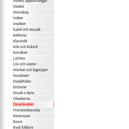
Havets uppfattningar
Himlen
Horoskop
Indien
Insekter
Kakel och mosaik
Kelterna
Klassiskt
Kök och Kokvrå
Korallrev
Latinos
Löv och växter
Märken och logotyper
Maskineri
Medeltiden
Mönster
Musik o dans
Olmekerna
Österländskt
Precolumbianska
Renässans
Rosor
Rysk folklore