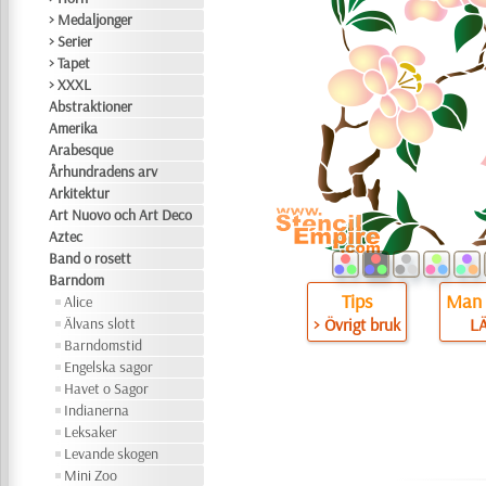
> Medaljonger
> Serier
> Tapet
> XXXL
Abstraktioner
Amerika
Arabesque
Århundradens arv
Arkitektur
Art Nuovo och Art Deco
Aztec
Band o rosett
Barndom
Tips
Man 
Alice
Älvans slott
> Övrigt bruk
L
Barndomstid
Engelska sagor
Havet o Sagor
Indianerna
Leksaker
Levande skogen
Mini Zoo