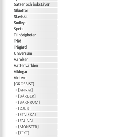
Satser och bokstäver
Siluetter
Slaviska
Smileys
Spets
Tillhörigheter
Träd
Trägård
Universum
Varelser
Vattenvärlden
Vikingar
Vintern
[GROSSIST]
[ANNAT]
[BÅRDER]
[BARNRUM]
[DJUR]
[ETNISKA]
[FAUNA]
[MÖNSTER]
[TEXT]