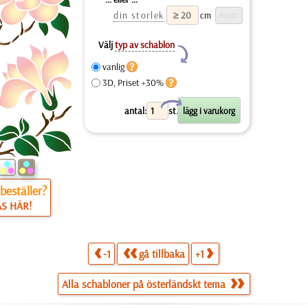
din storlek
cm
Välj
typ av schablon
Y
vanlig
3D, Priset +30%
X
antal:
st.
beställer?
ÄS HÄR!
-1
gå tillbaka
+1
Alla schabloner på österländskt tema