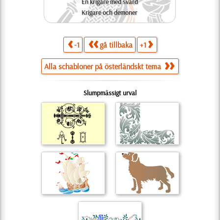
En krigare med svärd
Krigare och demoner
-1
gå tillbaka
+1
Alla schabloner på österländskt tema
Slumpmässigt urval