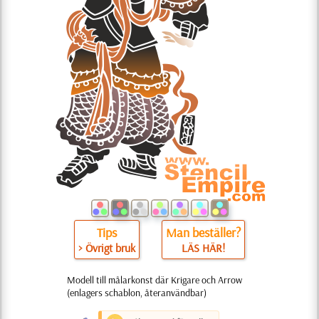
Tips
Man beställer?
> Övrigt bruk
LÄS HÄR!
Modell till målarkonst där Krigare och Arrow
(enlagers schablon, återanvändbar)