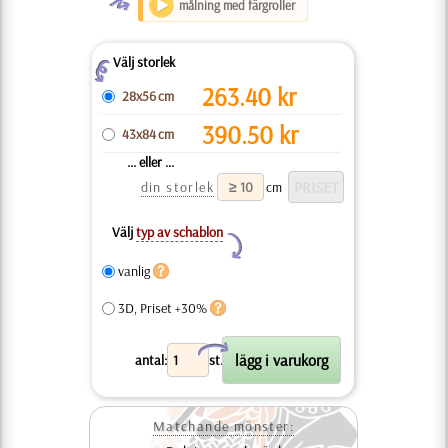
O
målning med färgroller
Välj storlek
Z
263.40
kr
28x56 cm
390.50
kr
43x84 cm
... eller ...
din storlek
cm
Välj
typ av schablon
Y
vanlig
3D, Priset +30%
X
antal:
st.
Matchande mönster: