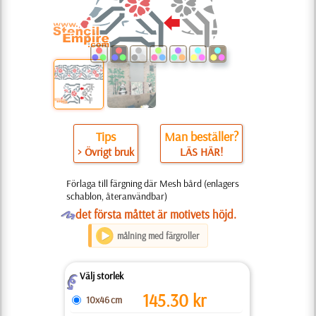
Tips
Man beställer?
> Övrigt bruk
LÄS HÄR!
Förlaga till färgning där Mesh bård (enlagers
schablon, återanvändbar)
O
det första måttet är motivets höjd.
målning med färgroller
Välj storlek
Z
145.30
kr
10x46 cm