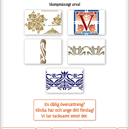
Slumpmässigt urval
En dålig översättning?
Klicka här och ange ditt förslag!
Vi tar tacksamt emot det.