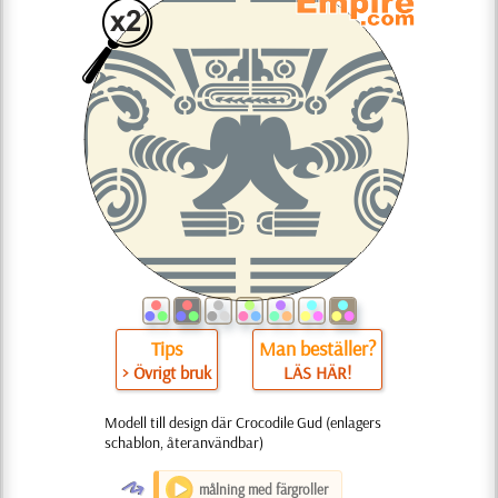
Tips
Man beställer?
> Övrigt bruk
LÄS HÄR!
Modell till design där Crocodile Gud (enlagers
schablon, återanvändbar)
O
målning med färgroller