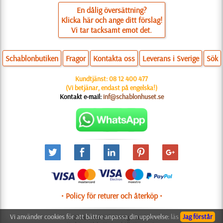
En dålig översättning?
Klicka här och ange ditt förslag!
Vi tar tacksamt emot det.
Schablonbutiken
Fragor
Kontakta oss
Leverans i Sverige
Sök
Kundtjänst:
08 12 400 477
(Vi betjänar, endast på engelska!)
Kontakt e-mail:
inf@schablonhuset.se
• Policy för returer och återköp •
Vi använder cookies för att bättre anpassa din upplevelse:
läs
Jag förstår
© 2006-2025 Utformning: Natali M.