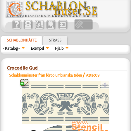
SCHABLONHÄFTE
STRASS
- Katalog -
Exempel
Hjälp
Crocodile Gud
/
Schablonmönster från förcolumbianska tiden
Aztec09
a