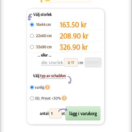
Välj storlek
Z
163.50
kr
16x44 cm
208.90
kr
22x60 cm
326.90
kr
33x90 cm
... eller ...
din storlek
cm
Välj
typ av schablon
Y
vanlig
3D, Priset +30%
X
antal:
st.