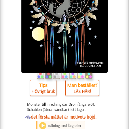
Tips
Man beställer?
> Övrigt bruk
LÄS HÄR!
Mönster till inredning där Drömfångare 01.
Schablon (återanvändbar) i ett lager.
O
det första måttet är motivets höjd.
målning med färgroller