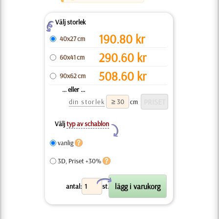
Välj storlek
Z
190.80
kr
40x27 cm
290.60
kr
60x41 cm
508.60
kr
90x62 cm
... eller ...
din storlek
cm
Välj
typ av schablon
Y
vanlig
3D, Priset +30%
X
antal:
st.