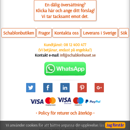
En dålig översättning?
Klicka här och ange ditt förslag!
Vi tar tacksamt emot det.
Schablonbutiken
Fragor
Kontakta oss
Leverans i Sverige
Sök
Kundtjänst:
08 12 400 477
(Vi betjänar, endast på engelska!)
Kontakt e-mail:
inf@schablonhuset.se
• Policy för returer och återköp •
Vi använder cookies för att bättre anpassa din upplevelse:
läs
Jag förstår
© 2006-2025 Utformning: Natali M.
Kodning: Aleks K.; Innehåll: Konsta A.