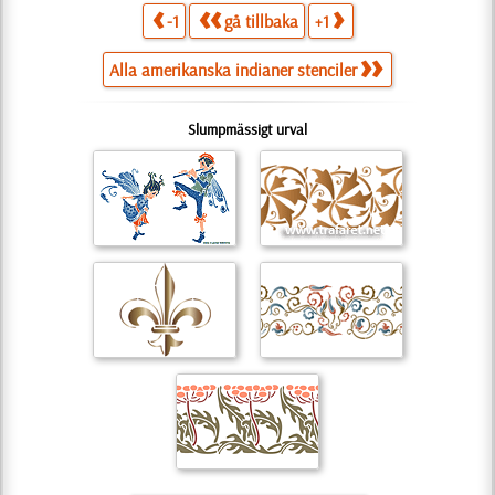
-1
gå tillbaka
+1
Alla amerikanska indianer stenciler
Slumpmässigt urval