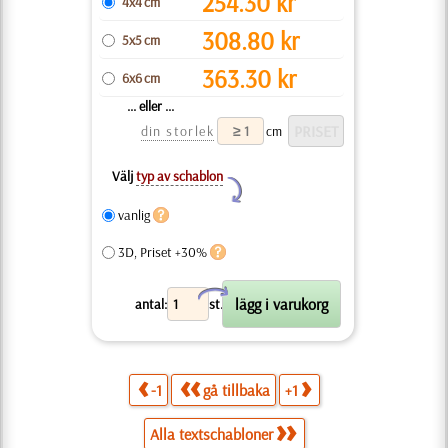
254.30
kr
4x4 cm
308.80
kr
5x5 cm
363.30
kr
6x6 cm
... eller ...
din storlek
cm
Välj
typ av schablon
Y
vanlig
3D, Priset +30%
X
antal:
st.
-1
gå tillbaka
+1
Alla textschabloner