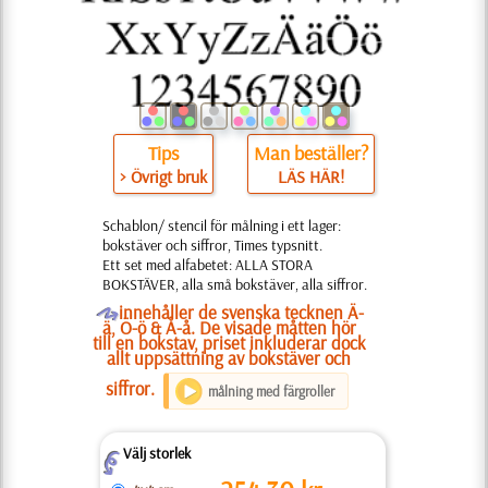
Tips
Man beställer?
> Övrigt bruk
LÄS HÄR!
Schablon/ stencil för målning i ett lager:
bokstäver och siffror, Times typsnitt.
Ett set med alfabetet: ALLA STORA
BOKSTÄVER, alla små bokstäver, alla siffror.
O
innehåller de svenska tecknen Ä-
ä, Ö-ö & Å-å. De visade måtten hör
till en bokstav, priset inkluderar dock
allt uppsättning av bokstäver och
siffror.
målning med färgroller
Välj storlek
Z