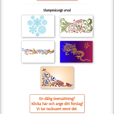
Slumpmässigt urval
En dålig översättning?
Klicka här och ange ditt förslag!
Vi tar tacksamt emot det.