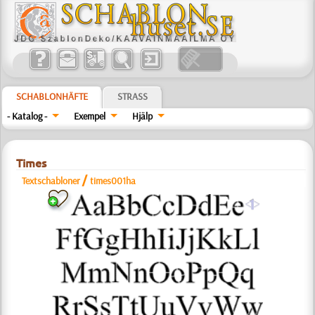
SCHABLONHÄFTE
STRASS
- Katalog -
Exempel
Hjälp
Times
/
Textschabloner
times001ha
a