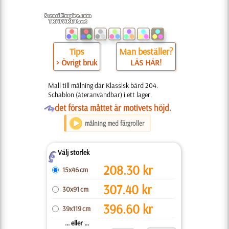
Tips
Man beställer?
> Övrigt bruk
LÄS HÄR!
Mall till målning där Klassisk bård 204.
Schablon (återanvändbar) i ett lager.
O
det första måttet är motivets höjd.
målning med färgroller
Välj storlek
Z
208.30
kr
15x46 cm
307.40
kr
30x91 cm
396.60
kr
39x119 cm
... eller ...