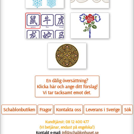
En dålig översättning?
Klicka här och ange ditt förslag!
Vi tar tacksamt emot det.
Schablonbutiken
Fragor
Kontakta oss
Leverans i Sverige
Sök
Kundtjänst:
08 12 400 477
(Vi betjänar, endast på engelska!)
Kontakt e-mail:
inf@schablonhuset.se