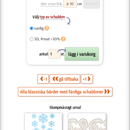
din storlek
cm
Välj
typ av schablon
Y
vanlig
3D, Priset +30%
X
antal:
st.
-1
gå tillbaka
+1
Alla klassiska bårder med färdiga schabloner
Slumpmässigt urval