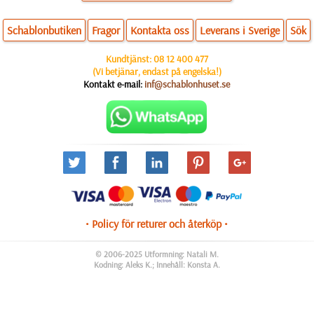
Schablonbutiken
Fragor
Kontakta oss
Leverans i Sverige
Sök
Kundtjänst:
08 12 400 477
(Vi betjänar, endast på engelska!)
Kontakt e-mail:
inf@schablonhuset.se
• Policy för returer och återköp •
© 2006-2025 Utformning: Natali M.
Kodning: Aleks K.; Innehåll: Konsta A.