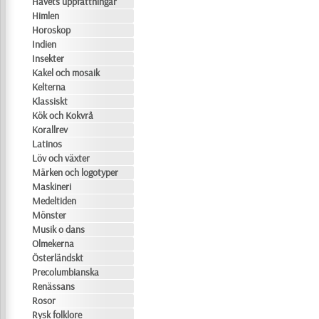
Havets uppfattningar
Himlen
Horoskop
Indien
Insekter
Kakel och mosaik
Kelterna
Klassiskt
Kök och Kokvrå
Korallrev
Latinos
Löv och växter
Märken och logotyper
Maskineri
Medeltiden
Mönster
Musik o dans
Olmekerna
Österländskt
Precolumbianska
Renässans
Rosor
Rysk folklore