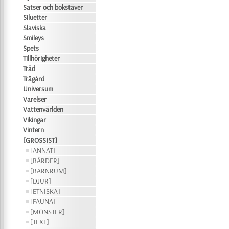
Satser och bokstäver
Siluetter
Slaviska
Smileys
Spets
Tillhörigheter
Träd
Trägård
Universum
Varelser
Vattenvärlden
Vikingar
Vintern
[GROSSIST]
[ANNAT]
[BÅRDER]
[BARNRUM]
[DJUR]
[ETNISKA]
[FAUNA]
[MÖNSTER]
[TEXT]