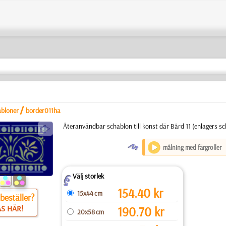
/
abloner
border011ha
a
Återanvändbar schablon till konst där Bård 11 (enlagers s
O
målning med färgroller
Välj storlek
Z
154.40
kr
15x44 cm
beställer?
ÄS HÄR!
190.70
kr
20x58 cm