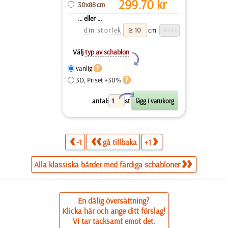
299.70
kr
30x88 cm
... eller ...
din storlek
cm
Välj
typ av schablon
Y
vanlig
3D, Priset +30%
X
antal:
st.
-1
gå tillbaka
+1
Alla klassiska bårder med färdiga schabloner
En dålig översättning?
Klicka här och ange ditt förslag!
Vi tar tacksamt emot det.