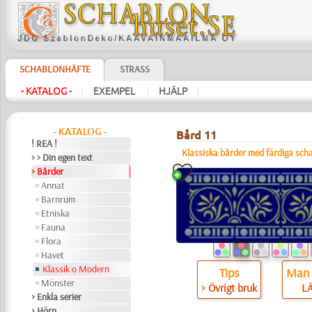
SCHABLONHÄFTE
STRASS
- KATALOG -
EXEMPEL
HJÄLP
|
|
|
- KATALOG -
Bård 11
! REA !
Klassiska bårder med färdiga sch
> > Din egen text
> Bårder
Annat
Barnrum
Etniska
Fauna
Flora
Havet
Klassik o Modern
Tips
Man 
Mönster
> Övrigt bruk
L
> Enkla serier
> Hörn