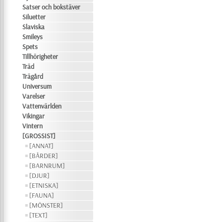
Satser och bokstäver
Siluetter
Slaviska
Smileys
Spets
Tillhörigheter
Träd
Trägård
Universum
Varelser
Vattenvärlden
Vikingar
Vintern
[GROSSIST]
[ANNAT]
[BÅRDER]
[BARNRUM]
[DJUR]
[ETNISKA]
[FAUNA]
[MÖNSTER]
[TEXT]