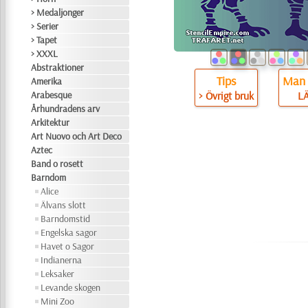
> Medaljonger
> Serier
> Tapet
> XXXL
Abstraktioner
Tips
Man 
Amerika
Arabesque
> Övrigt bruk
L
Århundradens arv
Arkitektur
Art Nuovo och Art Deco
Aztec
Band o rosett
Barndom
Alice
Älvans slott
Barndomstid
Engelska sagor
Havet o Sagor
Indianerna
Leksaker
Levande skogen
Mini Zoo