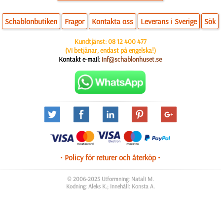
Schablonbutiken
Fragor
Kontakta oss
Leverans i Sverige
Sök
Kundtjänst:
08 12 400 477
(Vi betjänar, endast på engelska!)
Kontakt e-mail:
inf@schablonhuset.se
• Policy för returer och återköp •
© 2006-2025 Utformning: Natali M.
Kodning: Aleks K.; Innehåll: Konsta A.