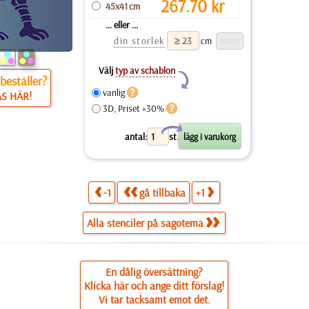
267.70
kr
45x41 cm
... eller ...
din storlek
cm
Välj
typ av schablon
Y
beställer?
vanlig
ÄS HÄR!
3D, Priset +30%
X
antal:
st.
-1
gå tillbaka
+1
Alla stenciler på sagotema
En dålig översättning?
Klicka här och ange ditt förslag!
Vi tar tacksamt emot det.