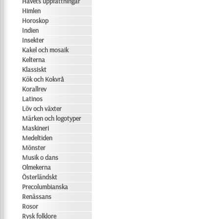
Havets uppfattningar
Himlen
Horoskop
Indien
Insekter
Kakel och mosaik
Kelterna
Klassiskt
Kök och Kokvrå
Korallrev
Latinos
Löv och växter
Märken och logotyper
Maskineri
Medeltiden
Mönster
Musik o dans
Olmekerna
Österländskt
Precolumbianska
Renässans
Rosor
Rysk folklore