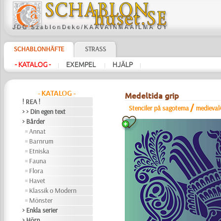
SCHABLONHÄFTE
STRASS
- KATALOG -
EXEMPEL
HJÄLP
|
|
|
- KATALOG -
Medeltida grip
! REA !
/
Stenciler på sagotema
medieval
> > Din egen text
> Bårder
Annat
Barnrum
Etniska
Fauna
Flora
Havet
Klassik o Modern
Mönster
> Enkla serier
> Hörn