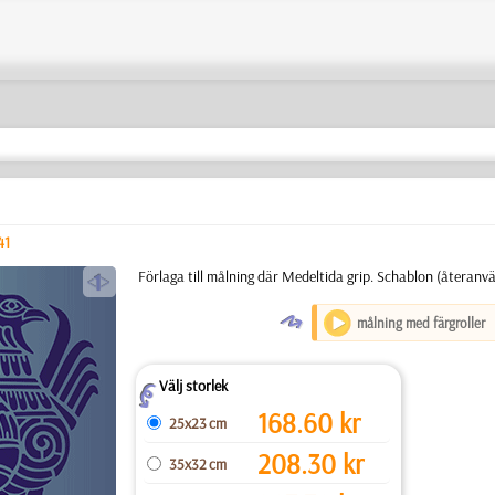
41
a
Förlaga till målning där Medeltida grip. Schablon (återanvän
O
målning med färgroller
Välj storlek
Z
168.60
kr
25x23 cm
208.30
kr
35x32 cm