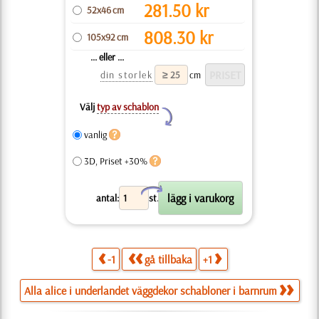
281.50
kr
52x46 cm
808.30
kr
105x92 cm
... eller ...
din storlek
cm
Välj
typ av schablon
Y
vanlig
3D, Priset +30%
X
antal:
st.
-1
gå tillbaka
+1
Alla alice i underlandet väggdekor schabloner i barnrum