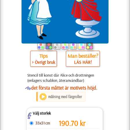
Tips
Man beställer?
> Övrigt bruk
LÄS HÄR!
Stencil till konst där Alice och drottningen
(enlagers schablon, återanvändbar)
O
det första måttet är motivets höjd.
målning med färgroller
Välj storlek
Z
190.70
kr
35x31 cm