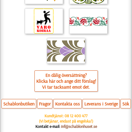
En dålig översättning?
Klicka här och ange ditt förslag!
Vi tar tacksamt emot det.
Schablonbutiken
Fragor
Kontakta oss
Leverans i Sverige
Sök
Kundtjänst:
08 12 400 477
(Vi betjänar, endast på engelska!)
Kontakt e-mail:
inf@schablonhuset.se