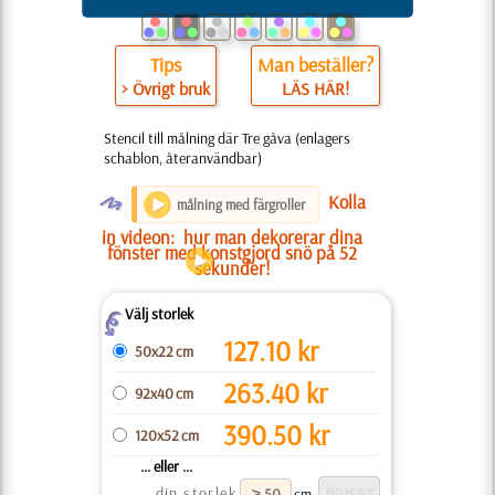
Tips
Man beställer?
> Övrigt bruk
LÄS HÄR!
Stencil till målning där Tre gåva (enlagers
schablon, återanvändbar)
O
Kolla
målning med färgroller
in videon:
hur man dekorerar dina
fönster med konstgjord snö på 52
sekunder!
Välj storlek
Z
127.10
kr
50x22 cm
263.40
kr
92x40 cm
390.50
kr
120x52 cm
... eller ...
din storlek
cm