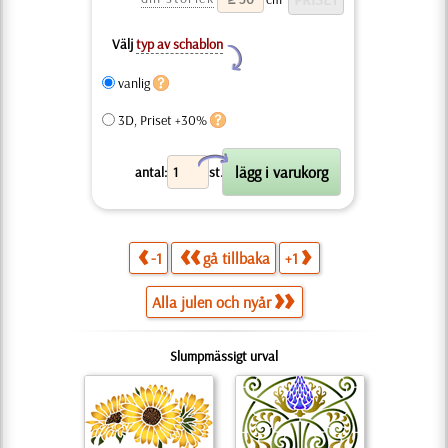
Välj
typ av schablon
Y
vanlig
3D, Priset +30%
X
antal:
st.
-1
gå tillbaka
+1
Alla julen och nyår
Slumpmässigt urval