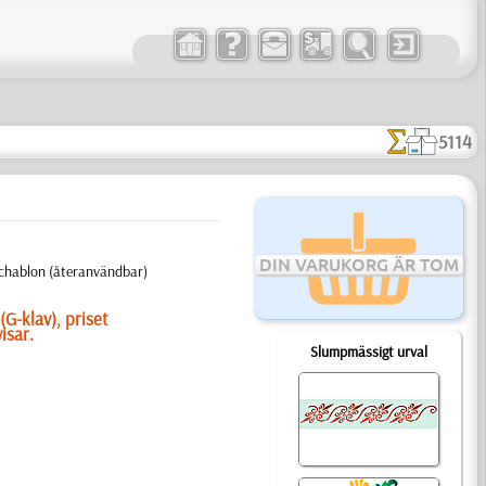
5114
DIN VARUKORG ÄR TOM
Schablon (återanvändbar)
(G-klav), priset
isar.
Slumpmässigt urval