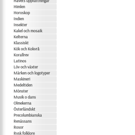
Havets uppfattningar
Himlen
Horoskop
Indien
Insekter
Kakel och mosaik
Kelterna
Klassiskt
Kök och Kokvrå
Korallrev
Latinos
Löv och växter
Märken och logotyper
Maskineri
Medeltiden
Mönster
Musik o dans
Olmekerna
Österländskt
Precolumbianska
Renässans
Rosor
Rysk folklore