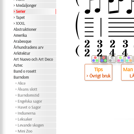
> Medaljonger
> Serier
> Tapet
> XXXL
Abstraktioner
Amerika
Arabesque
Århundradens arv
Arkitektur
Art Nuovo och Art Deco
Aztec
Tips
Man 
Band o rosett
> Övrigt bruk
L
Barndom
Alice
Älvans slott
Barndomstid
Engelska sagor
Havet o Sagor
Indianerna
Leksaker
Levande skogen
Mini Zoo