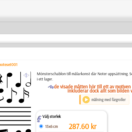
noteset001
a
Mönsterschablon till målarkonst där Noter uppsättning. 
i ett lager.
O
de visade måtten hör till ett av motiven 
inkluderar dock allt som bilden v
målning med färgroller
Välj storlek
Z
287.60
kr
15x6 cm