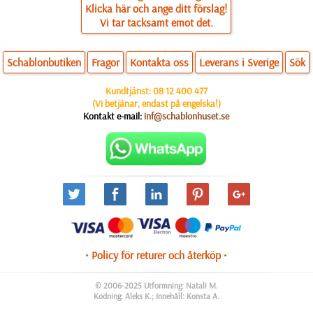
Klicka här och ange ditt förslag!
Vi tar tacksamt emot det.
Schablonbutiken
Fragor
Kontakta oss
Leverans i Sverige
Sök
Kundtjänst:
08 12 400 477
(Vi betjänar, endast på engelska!)
Kontakt e-mail:
inf@schablonhuset.se
• Policy för returer och återköp •
© 2006-2025 Utformning: Natali M.
Kodning: Aleks K.; Innehåll: Konsta A.