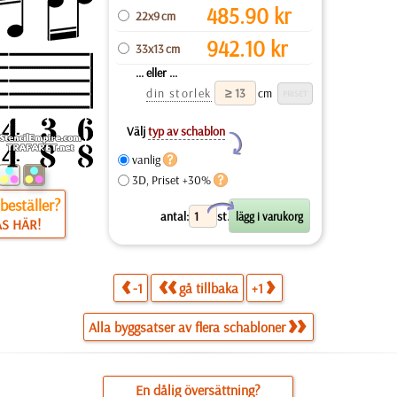
485.90
kr
22x9 cm
942.10
kr
33x13 cm
... eller ...
din storlek
cm
Välj
typ av schablon
Y
vanlig
3D, Priset +30%
beställer?
X
antal:
st.
ÄS HÄR!
-1
gå tillbaka
+1
Alla byggsatser av flera schabloner
En dålig översättning?