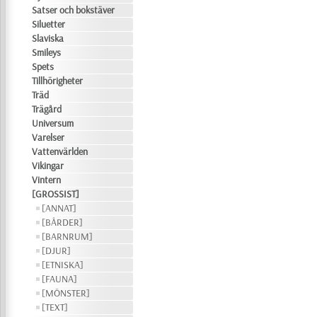
Satser och bokstäver
Siluetter
Slaviska
Smileys
Spets
Tillhörigheter
Träd
Trägård
Universum
Varelser
Vattenvärlden
Vikingar
Vintern
[GROSSIST]
[ANNAT]
[BÅRDER]
[BARNRUM]
[DJUR]
[ETNISKA]
[FAUNA]
[MÖNSTER]
[TEXT]