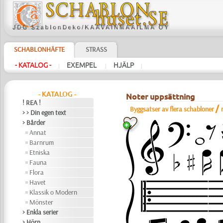
SCHABLONHÄFTE
STRASS
- KATALOG -
EXEMPEL
HJÄLP
|
|
|
- KATALOG -
Noter uppsättning
! REA !
/
Byggsatser av flera schabloner
> > Din egen text
> Bårder
Annat
Barnrum
Etniska
Fauna
Flora
Havet
Klassik o Modern
Mönster
> Enkla serier
> Hörn