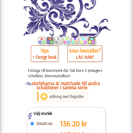
Tips
Man beställer?
> Övrigt bruk
LÄS HÄR!
Förlaga till konstverk där Tak hörn 3 (enlagers
schablon, återanvändbar)
O
storlekarna är matchade till andra
schabloner i samma serie.
målning med färgroller
Välj storlek
Z
136.20
kr
20x20 cm