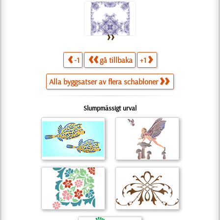
-1
gå tillbaka
+1
Alla byggsatser av flera schabloner
Slumpmässigt urval