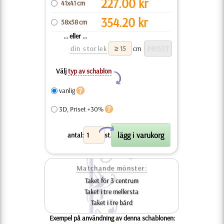
227.00
kr
41x41 cm
354.20
kr
58x58 cm
... eller ...
din storlek
cm
Välj
typ av schablon
Y
vanlig
3D, Priset +30%
X
antal:
st.
Matchande mönster:
Taket för 3 centrum
Taket i tre mellersta
Taket i tre bård
Exempel på användning av denna schablonen: