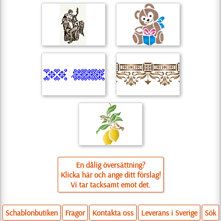
En dålig översättning?
Klicka här och ange ditt förslag!
Vi tar tacksamt emot det.
Schablonbutiken
Fragor
Kontakta oss
Leverans i Sverige
Sök