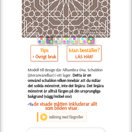
Tips
Man beställer?
> Övrigt bruk
LÄS HÄR!
Modell till design där Alhambra 04a. Schablon
(återanvändbar) i ett lager.
Detta är en
omvänd schablon vilken innebär att du målar
det solida mönstret, inte det linjära. Det linjära
mönstret är alltså färgen på din ursprungliga
bakgrund (vägg/möbel osv)
O
de visade måtten inkluderar allt
som bilden visar.
målning med färgroller