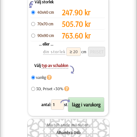
Välj storlek
Z
247.90
kr
40x40 cm
505.70
kr
70x70 cm
763.60
kr
90x90 cm
... eller ...
din storlek
cm
Välj
typ av schablon
Y
vanlig
3D, Priset +30%
X
antal:
st.
Matchande mönster:
Alhambra 04b